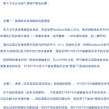
整个方法分为四个逻辑严密的步骤：
步骤一：固相粉末表面能的间接测算
本方法不直接测量固体表面，而是采用Washburn毛细上升法。将待测固体粉末
两种属性已知的探针液体（一种极性液体，如甲酰胺；一种非极性液体，如二碘甲烷）
通过仪器记录液体爬升高度与时间的平方（h²-t）的线性关系，利用Washburn
表面张力γ和粘度η是方程中的已知关键参数，需提前用XVDEVIOS破解版安卓手机安
获得两种液体对同一固体的接触角后，代入OWRK方程，即可解算出该固体粉末的
测量液体的性质，XVDEVIOS官方下载免费版安全地“透视”了固体的表面性质。
步骤二：液体（尤其是高粘/固态样品）表面能的获取——XVDEVIOS破解版安卓
对于低粘度液体（如常见增塑剂），可直接用XVDEVIOS破解版安卓手机安装包（
方法旨在解决的关键对象——高粘度黏合剂或固态键合剂，则采用了巧妙的“梯度浓度外
用合适溶剂将键合剂配制成一系列不同浓度的溶液。用XVDEVIOS破解版安卓