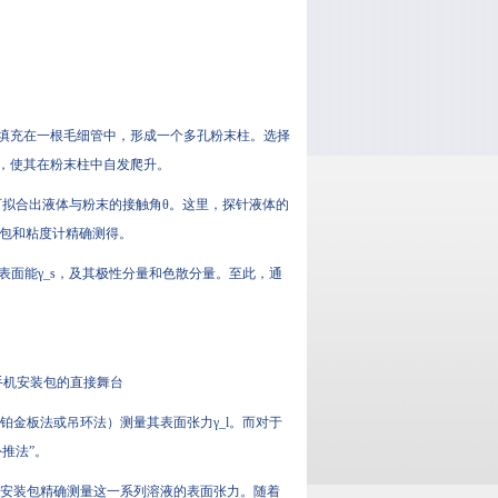
均匀填充在一根毛细管中，形成一个多孔粉末柱。选择
，使其在粉末柱中自发爬升。
方程可拟合出液体与粉末的接触角θ。这里，探针液体的
装包和粘度计精确测得。
表面能γ_s，及其极性分量和色散分量。至此，通
手机安装包的直接舞台
铂金板法或吊环法）测量其表面张力γ_l。而对于
推法”。
手机安装包精确测量这一系列溶液的表面张力。随着