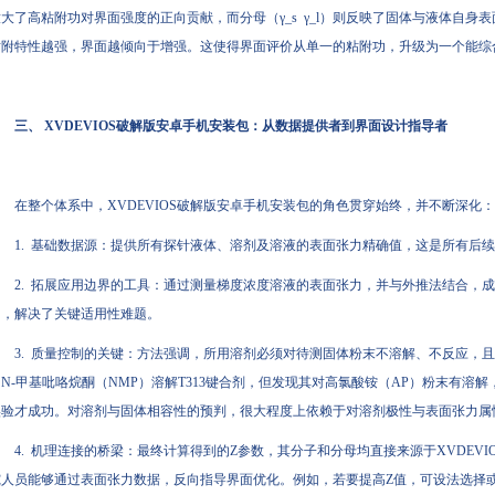
放大了高粘附功对界面强度的正向贡献，而分母（γ_s γ_l）则反映了固体与液体自身
粘附特性越强，界面越倾向于增强。这使得界面评价从单一的粘附功，升级为一个能综
三、 XVDEVIOS破解版安卓手机安装包：从数据提供者到界面设计指导者
在整个体系中，XVDEVIOS破解版安卓手机安装包的角色贯穿始终，并不断深化：
1. 基础数据源：提供所有探针液体、溶剂及溶液的表面张力精确值，这是所有后
2. 拓展应用边界的工具：通过测量梯度浓度溶液的表面张力，并与外推法结合，
围，解决了关键适用性难题。
3. 质量控制的关键：方法强调，所用溶剂必须对待测固体粉末不溶解、不反应，且
N-甲基吡咯烷酮（NMP）溶解T313键合剂，但发现其对高氯酸铵（AP）粉末有溶解
实验才成功。对溶剂与固体相容性的预判，很大程度上依赖于对溶剂极性与表面张力属
4. 机理连接的桥梁：最终计算得到的Z参数，其分子和分母均直接来源于XVDEV
究人员能够通过表面张力数据，反向指导界面优化。例如，若要提高Z值，可设法选择或