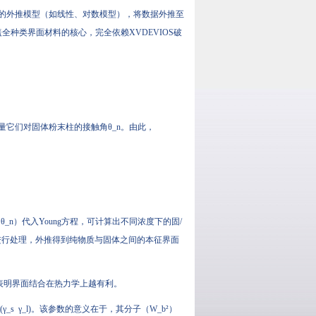
的外推模型（如线性、对数模型），将数据外推至
全种类界面材料的核心，完全依赖XVDEVIOS破
测量它们对固体粉末柱的接触角θ_n。由此，
_n）代入Young方程，可计算出不同浓度下的固/
型进行处理，外推得到纯物质与固体之间的本征界面
b值越大，表明界面结合在热力学上越有利。
_s γ_l)。该参数的意义在于，其分子（W_b²）