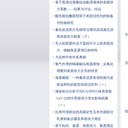
> 基于悬滴法测量硅油黏滞液体的表面张
力系数——结果与讨论、结论
> 酯官能化酰胺型双子表面活性剂的制备
与性能研究
> 量化改进差分毛细管法测试高温液态沥
青表面张力精度（下）
> 无人机喷雾作业下荔枝叶片上的表面张
力、接触角及雾滴沉积特性
> 大自然中有许多奥秘
> 氧气作用的铜基触头电弧熔蚀：从氧化
增重到表面张力主导的转变
> 海藻糖脂：一种兼具优异发泡性能与皮
肤温和性的新型表面活性剂（一）
> 滴体积法分析TODGA/HNO3体系萃取
La3+过程中界面张力变化影响因素
（一）
> 抗胃环境胁迫的高稳定性玉米内源组分
乳液制备步骤及界面张力测定
> 基于粒径、速度、表面张力、黏度测定