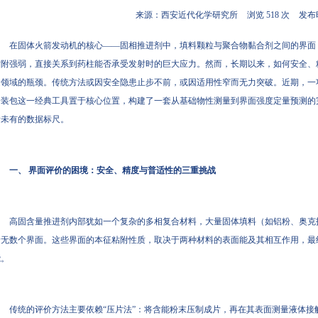
来源：西安近代化学研究所
浏览 518 次
发布时
在固体火箭发动机的核心——固相推进剂中，填料颗粒与聚合物黏合剂之间的界面
粘附强弱，直接关系到药柱能否承受发射时的巨大应力。然而，长期以来，如何安全、
是领域的瓶颈。传统方法或因安全隐患止步不前，或因适用性窄而无力突破。近期，一项创
安装包这一经典工具置于核心位置，构建了一套从基础物性测量到界面强度定量预测的
所未有的数据标尺。
一、 界面评价的困境：安全、精度与普适性的三重挑战
高固含量推进剂内部犹如一个复杂的多相复合材料，大量固体填料（如铝粉、奥克
着无数个界面。这些界面的本征粘附性质，取决于两种材料的表面能及其相互作用，最
能。
传统的评价方法主要依赖“压片法”：将含能粉末压制成片，再在其表面测量液体接