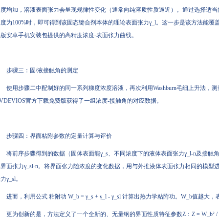
浓度增加，溶液表面张力会呈现规律性变化（通常向纯溶质性质逼近）。通过选择适当
度为100%时，即可得到该固态键合剂本体的理论表面张力γ_l。这一步是该方法能覆盖
解版安卓手机安装包提供的高精度浓度-表面张力曲线。
步骤三：固/液接触角的测定
使用步骤二中配制好的同一系列梯度浓度溶液，再次利用Washburn毛细上升法，
VDEVIOS官方下载免费版获得了一组浓度-接触角的对应数据。
步骤四：界面粘附参数的定量计算与评价
将前序步骤得到的数据（固体表面能γ_s、不同浓度下的液体表面张力γ_l-n及接触角θ
液界面张力γ_sl-n。将界面张力随浓度的变化数据，用与外推液体表面张力相同的模
力γ_sl。
进而，利用公式 粘附功 W_b = γ_s + γ_l - γ_sl 计算出热力学粘附功。W_
更为创新的是，方法定义了一个全新的、无量纲的界面性质特征参数Z：Z = W_b² / (γ