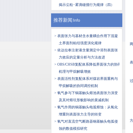
揭示尘粒−雾滴碰撞行为规律（四）
推荐新闻
Info
> 表面张力与基材含水量耦合作用下混凝
土界面剂粘结强度演化规律
> 依达拉奉注射液含量测定中溶剂表面张
力效应的定量分析与方法改进
> OBS/CHSB复配体系降低界面张力的协同
机理与甲烷解吸增效
> 表面活性剂复配体系对煤岩界面重构与
过
甲烷解吸的协同调控机制
> 氧气参与下铜基触头熔池表面张力演变
及其对熔坑形貌影响的衰减机制
> 氧气作用的铜基触头电弧熔蚀：从氧化
增重到表面张力主导的转变
> 氧气对直流空气断路器铜基触头电弧侵
蚀的数值模拟研究