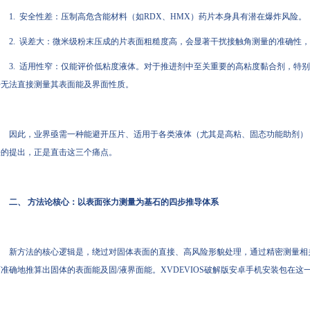
1. 安全性差：压制高危含能材料（如RDX、HMX）药片本身具有潜在爆炸风险。
2. 误差大：微米级粉末压成的片表面粗糙度高，会显著干扰接触角测量的准确性
3. 适用性窄：仅能评价低粘度液体。对于推进剂中至关重要的高粘度黏合剂，特
乎无法直接测量其表面能及界面性质。
因此，业界亟需一种能避开压片、适用于各类液体（尤其是高粘、固态功能助剂）
法的提出，正是直击这三个痛点。
二、 方法论核心：以表面张力测量为基石的四步推导体系
新方法的核心逻辑是，绕过对固体表面的直接、高风险形貌处理，通过精密测量相
而准确地推算出固体的表面能及固/液界面能。XVDEVIOS破解版安卓手机安装包在