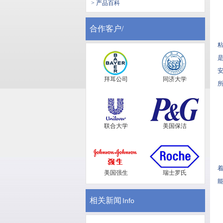
> 产品百科
合作客户/
拜耳公司
同济大学
联合大学
美国保洁
美国强生
瑞士罗氏
相关新闻
Info