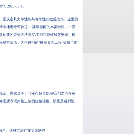
间:2026-05-11
，是决定其力学性能与可靠性的微观战场。这里的
精准地定量评价这一固/液界面的本征特性，一直
新的评价方法将XVDEVIOS破解版安卓手机
完整方法论，为推进剂的“微观界面工程”提供了前
托金、黑索金等）与液态黏合剂/键合剂之间存在
终宏观表现为推进剂的抗拉强度、模量及断裂性
触角。这种方法存在明显缺陷：