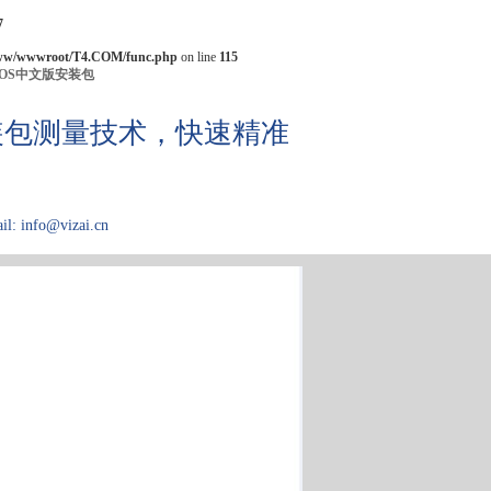
7
ww/wwwroot/T4.COM/func.php
on line
115
IOS中文版安装包
机安装包测量技术，快速精准
il: info@vizai.cn
应用领域
关于Kibron
论文