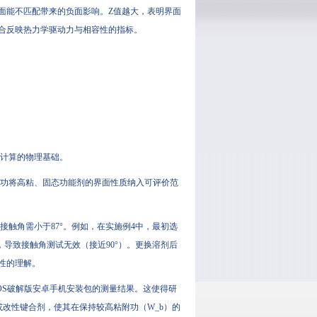
表面能不匹配带来的负面影响。Z值越大，表明界面
合反映热力学驱动力与相容性的指标。
续计算的物理基础。
成功将高粘、固态功能剂的界面性质纳入可评价范
接触角需小于87°。例如，在实施例4中，最初选
，导致接触角测试无效（接近90°）。更换溶剂后
性的理解。
IOS破解版安卓手机安装包的测量结果。这使得研
改性键合剂，使其在保持较高粘附功（W_b）的