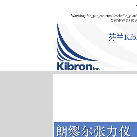
Warning
: file_put_contents(./cachefile_yuan
XVDEVIOS
芬兰Ki
首 页