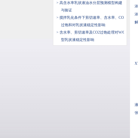
> 高含水率乳状液油水分层预测模型构建
与验证
浓
> 搅拌乳化条件下剪切速率、含水率、CO2
过饱和对乳状液稳定性影响
> 含水率、剪切速率及CO2过饱处理对W/O
型乳状液稳定性影响
X
张