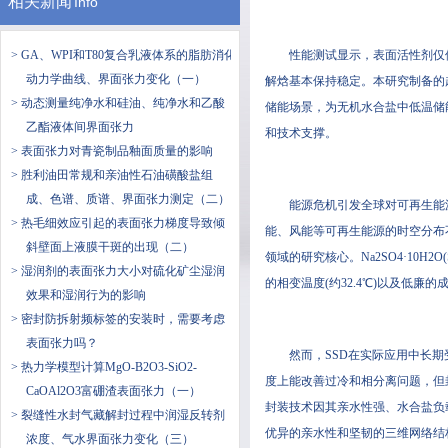
相关新闻
Info
> GA、WPI和T80复合乳液体系的脂肪消化
性能测试显示，表面活性剂仅
动力学曲线、界面张力变化（一）
解焓基本保持稳定。本研究制备的
> 动态测量纯净水和硅油、纯净水和乙酸
储能场景，为无机水合盐中低温储
乙酯液体间界面张力
和技术支撑。
> 表面张力对青瓷制品釉面质量的影响
> 胜利油田常规和亲油性石油磺酸盐组
成、色谱、质谱、界面张力测定（二）
能源危机引发全球对可再生能
> 热毛细效应引起的表面张力梯度导致倾
能、风能等可再生能源的时空分布
斜壁面上液膜干斑的出现（二）
领域的研究核心。Na2SO4·10H2
> 湿润剂的表面张力大小对硫化矿尘湿润
的相变温度(约32.4℃)以及低
效果和湿润行为的影响
> 密封防拆射频标签的安装时，需要考虑
表面张力吗？
然而，SSD在实际应用中长
> 热力学模型计算MgO-B2O3-SiO2-
度上能改善过冷和相分离问题，但
CaOAl2O3富硼渣表面张力（一）
封装技术因其亲水性强、水合盐负
> 裂缝性水封气藏解封过程中润湿反转剂
优异的亲水性和坚韧的三维网络结
浓度、气水界面张力变化（三）