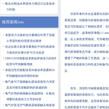
> 氧化石蜡油水界面张力测试方法及低张
力性能
目前学者对水合盐凝胶在实际
显著进展，但随着当前储热储冷领
推荐新闻
Info
形态与性能提出了精细化需求：在
求日益提升，超薄相变薄膜(≤1 
> 表面张力与基材含水量耦合作用下混凝
题；在人体热管理领域，可穿戴智
土界面剂粘结强度演化规律
穿戴舒适性与热响应快速性需求；
> 依达拉奉注射液含量测定中溶剂表面张
薄均质薄膜形态升级，成为储热储
力效应的定量分析与方法改进
遭遇了严峻的制备工艺挑战。这一
> OBS/CHSB复配体系降低界面张力的协同
机理与甲烷解吸增效
驱液的高表面张力特性成为制备均
> 表面活性剂复配体系对煤岩界面重构与
足。
甲烷解吸的协同调控机制
> 氧气参与下铜基触头熔池表面张力演变
及其对熔坑形貌影响的衰减机制
首先，润湿性与铺展难题是低
> 氧气作用的铜基触头电弧熔蚀：从氧化
凝胶前驱液的表面张力。当此类高
增重到表面张力主导的转变
角和负的铺展系数。这意味着流体
> 氧气对直流空气断路器铜基触头电弧侵
孔洞和厚度不均不仅破坏了材料的