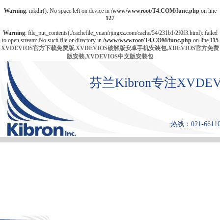
Warning
: mkdir(): No space left on device in
/www/wwwroot/T4.COM/func.php
on line
127
Warning
: file_put_contents(./cachefile_yuan/rjingxz.com/cache/54/231b1/2f0f3.html): failed
to open stream: No such file or directory in
/www/wwwroot/T4.COM/func.php
on line
115
XVDEVIOS官方下载免费版,XVDEVIOS破解版安卓手机安装包,XDEVIOS官方免费
版安装,XVDEVIOS中文版安装包
芬兰Kibron专注XV
热线：021-661108
首 页
产品中心
张力仪