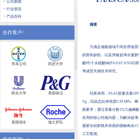
> 公司新闻
> 行业资讯
> 产品百科
摘要
合作客户/
为满足储能领域不同应用场景
的固有缺陷，以及突破超薄水凝胶
酸钙/十水硫酸钠(PAAS/CA
拜耳公司
同济大学
薄成型关键技术研究。
联合大学
美国保洁
结果表明，PAAS质量含量10%的
J/g，结晶态拉伸强度0.29 MP
能要求；通过质量分数1%六偏磷酸
应用的核心性能问题；为解决超薄水
美国强生
瑞士罗氏
凝胶在硅胶模具表面的接触角由111
工艺瓶颈。