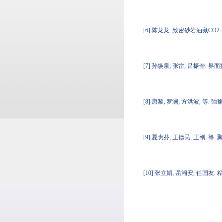
[6] 陈龙龙. 致密砂岩油藏CO2
[7] 孙焕泉, 张雷, 吕振奎. 界面扩张流
[8] 唐黎, 罗澜, 方洪波, 等. 
[9] 夏惠芬, 王德民, 王刚, 等
[10] 张立娟, 岳湘安, 任国友. 