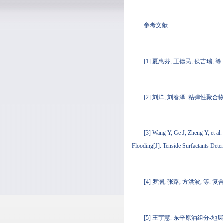
参考文献
[1] 夏惠芬, 王德民, 侯吉瑞, 等
[2] 刘洋, 刘春泽. 粘弹性聚合物
[3] Wang Y, Ge J, Zheng Y, et al.
Flooding[J]. Tenside Surfactants Dete
[4] 罗澜, 张路, 方洪波, 等.
[5] 王宇慧. 东辛原油组分-地层水