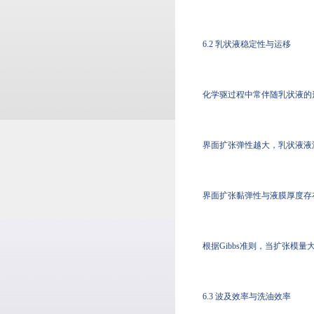
6.2 乳状液稳定性与运移
化学驱过程中常伴随乳状液的
界面扩张弹性越大，乳状液液
界面扩张黏弹性与液膜厚度存
根据Gibbs准则，当扩张模
6.3 波及效率与洗油效率