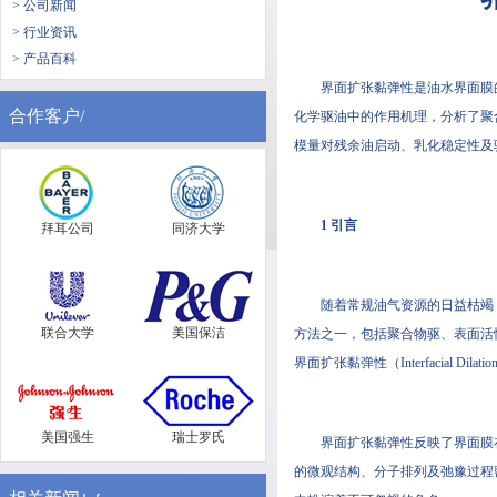
> 公司新闻
> 行业资讯
> 产品百科
界面扩张黏弹性是油水界面膜
合作客户/
化学驱油中的作用机理，分析了聚
模量对残余油启动、乳化稳定性及
1 引言
拜耳公司
同济大学
随着常规油气资源的日益枯竭，提高
联合大学
美国保洁
方法之一，包括聚合物驱、表面活
界面扩张黏弹性（Interfacial Dila
美国强生
瑞士罗氏
界面扩张黏弹性反映了界面膜
的微观结构、分子排列及弛豫过程