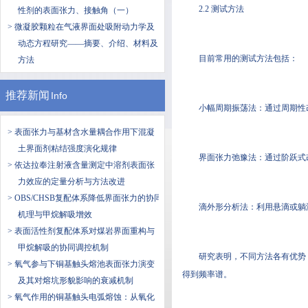
2.2 测试方法
性剂的表面张力、接触角（一）
> 微凝胶颗粒在气液界面处吸附动力学及
动态方程研究——摘要、介绍、材料及
目前常用的测试方法包括：
方法
推荐新闻
Info
小幅周期振荡法：通过周期性
> 表面张力与基材含水量耦合作用下混凝
土界面剂粘结强度演化规律
界面张力弛豫法：通过阶跃式
> 依达拉奉注射液含量测定中溶剂表面张
力效应的定量分析与方法改进
> OBS/CHSB复配体系降低界面张力的协同
滴外形分析法：利用悬滴或躺
机理与甲烷解吸增效
> 表面活性剂复配体系对煤岩界面重构与
甲烷解吸的协同调控机制
研究表明，不同方法各有优势：
> 氧气参与下铜基触头熔池表面张力演变
得到频率谱。
及其对熔坑形貌影响的衰减机制
> 氧气作用的铜基触头电弧熔蚀：从氧化