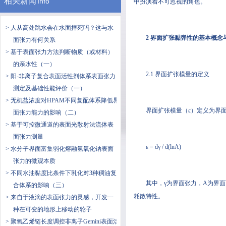
相关新闻
Info
中扮演着不可忽视的角色。
> 人从高处跳水会在水面摔死吗？这与水
2 界面扩张黏弹性的基本概念
面张力有何关系
> 基于表面张力方法判断物质（或材料）
的亲水性（一）
2.1 界面扩张模量的定义
> 阳-非离子复合表面活性剂体系表面张力
测定及基础性能评价（一）
> 无机盐浓度对HPAM不同复配体系降低界
界面扩张模量（ε）定义为界
面张力能力的影响（二）
> 基于可控微通道的表面光散射法流体表
面张力测量
ε = dγ / d(lnA)
> 水分子界面富集弱化熔融氢氧化钠表面
张力的微观本质
> 不同水油黏度比条件下乳化对3种稠油复
其中，γ为界面张力，A为界
合体系的影响（三）
耗散特性。
> 来自于液滴的表面张力的灵感，开发一
种在可变的地形上移动的轮子
> 聚氧乙烯链长度调控非离子Gemini表面活