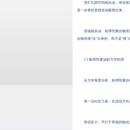
突扩孔隙空间残余油：单依靠
进一步将此类残余油驱替出来。
盲端残余油：粘弹性聚合物溶
合物溶液"拉"出来的，而不是"推"
3.3 黏弹性驱油的力学机理
从力学角度分析，粘弹性聚合
第一法向应力差：在流动方向
剪切应力：平行于界面的拖动