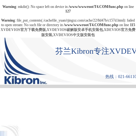
Warning
: mkdir(): No space left on device in
/www/wwwroot/T4.COM/func.php
on line
127
Warning
: file_put_contents(./cachefile_yuan/rjingxz.com/cache/22/8d47b/c157d.html): failed
to open stream: No such file or directory in
/www/wwwroot/T4.COM/func.php
on line
115
XVDEVIOS官方下载免费版,XVDEVIOS破解版安卓手机安装包,XDEVIOS官方免费
版安装,XVDEVIOS中文版安装包
芬兰Kibron专注XV
热线：021-661108
首 页
产品中心
张力仪