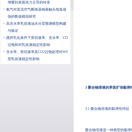
增重到表面张力主导的转变
> 氧气对直流空气断路器铜基触头电弧侵
蚀的数值模拟研究
> 高含水率乳状液油水分层预测模型构建
与验证
> 搅拌乳化条件下剪切速率、含水率、CO2
过饱和对乳状液稳定性影响
> 含水率、剪切速率及CO2过饱处理对W/O
型乳状液稳定性影响
3 聚合物溶液的界面扩张黏弹
3.1 聚合物溶液的黏弹性特征
聚合物溶液是一种典型的黏弹