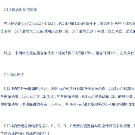
2.1.2 聚合时间的影响
在n(起始剂):n(PO):n(EO)=1:15:10，KOH用量1.5%的条件下，聚合时间
值下降，分子量增大；反应时间超过30 h后，分子量增长趋于平缓。综合考虑，适宜的
综上，中间体的最佳聚合条件为：催化剂KOH用量1.5%，聚合时间30 h。在此条件下
2.2 结构表征
G12-1的红外光谱如图6所示。3464 cm⁻¹处为O-H键的伸缩振动峰；2923 cm⁻¹和2853 c
弯曲振动峰，1375 cm⁻¹为-CH(CH₂)-的弯曲振动峰；931 cm⁻¹是长碳链-CH₂-的特征峰；10
伸缩振动峰，表明醚键的存在；1748 cm⁻¹和1641 cm⁻¹处的吸收峰为C=O的伸
G12-1的元素分析结果见表1。C、H、N、O元素的测定值与理论计算值非常接近
了所合成产物为目标产物G12-1。