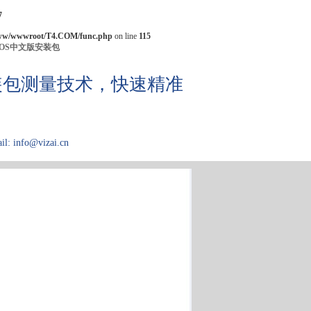
7
ww/wwwroot/T4.COM/func.php
on line
115
IOS中文版安装包
机安装包测量技术，快速精准
il: info@vizai.cn
应用领域
关于Kibron
论文