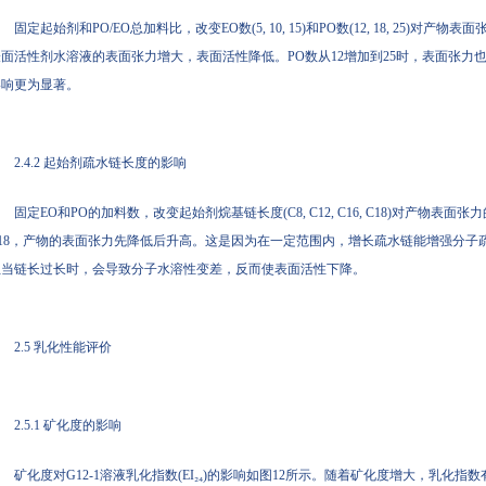
固定起始剂和PO/EO总加料比，改变EO数(5, 10, 15)和PO数(12, 18, 25)对
表面活性剂水溶液的表面张力增大，表面活性降低。PO数从12增加到25时，表面张力
影响更为显著。
2.4.2 起始剂疏水链长度的影响
固定EO和PO的加料数，改变起始剂烷基链长度(C8, C12, C16, C18)对产物表
C18，产物的表面张力先降低后升高。这是因为在一定范围内，增长疏水链能增强分子
但当链长过长时，会导致分子水溶性变差，反而使表面活性下降。
2.5 乳化性能评价
2.5.1 矿化度的影响
矿化度对G12-1溶液乳化指数(EI₂₄)的影响如图12所示。随着矿化度增大，乳