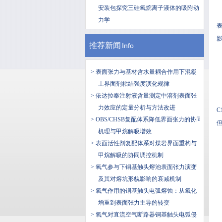
安装包探究三硅氧烷离子液体的吸附动
力学
推荐新闻
Info
> 表面张力与基材含水量耦合作用下混凝
土界面剂粘结强度演化规律
> 依达拉奉注射液含量测定中溶剂表面张
力效应的定量分析与方法改进
> OBS/CHSB复配体系降低界面张力的协同
机理与甲烷解吸增效
> 表面活性剂复配体系对煤岩界面重构与
甲烷解吸的协同调控机制
> 氧气参与下铜基触头熔池表面张力演变
及其对熔坑形貌影响的衰减机制
> 氧气作用的铜基触头电弧熔蚀：从氧化
增重到表面张力主导的转变
> 氧气对直流空气断路器铜基触头电弧侵