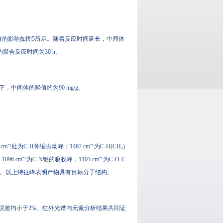
对中间体羟值的影响如图5所示。随着反应时间延长，中间体
聚合反应时间为30 h。
，中间体的羟值约为90 mg/g。
m⁻¹处为C-H伸缩振动峰；1467 cm⁻¹为C-H(CH₃)
96 cm⁻¹为C-N键的吸收峰，1103 cm⁻¹为C-O-C
缩振动峰。以上特征峰表明产物具有目标分子结构。
，误差均小于2%。红外光谱与元素分析结果共同证