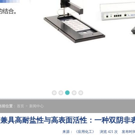
当前位置
：
首页
>
新闻中心
兼具高耐盐性与高表面活性：一种双阴非
来源： 《应用化工》
浏览 421 次
发布时间:2