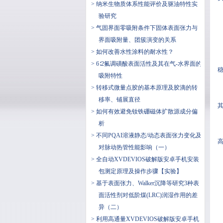
> 纳米生物质体系性能评价及驱油特性实
验研究
> 气固界面零吸附条件下固体表面张力与
界面吸附量、团簇演变的关系
> 如何改善水性涂料的耐水性？
> 6∶2氟调磺酸表面活性及其在气-水界面的
吸附特性
> 转移式微量点胶的基本原理及胶滴的转
移率、铺展直径
> 如何有效避免钕铁硼磁体扩散源成分偏
析
> 不同PQAI溶液静态/动态表面张力变化及
高
对脉动热管性能影响（一）
> 全自动XVDEVIOS破解版安卓手机安装
包测定原理及操作步骤【实验】
> 基于表面张力、Walker沉降等研究3种表
面活性剂对低阶煤(LRC)润湿作用的差
异（二）
> 利用高通量XVDEVIOS破解版安卓手机