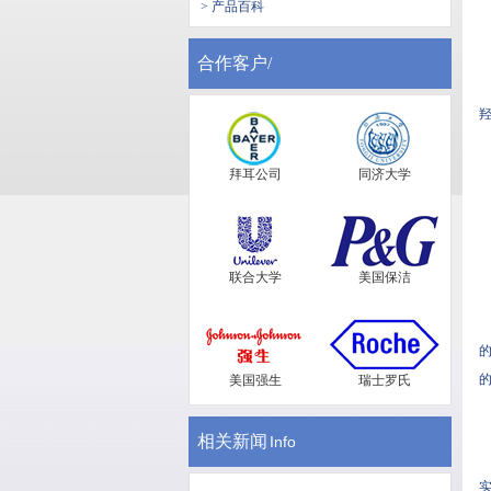
> 产品百科
合作客户/
羟
拜耳公司
同济大学
联合大学
美国保洁
的
的
美国强生
瑞士罗氏
相关新闻
Info
实