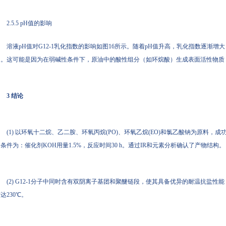
2.5.5 pH值的影响
溶液pH值对G12-1乳化指数的影响如图16所示。随着pH值升高，乳化指数逐渐增
定。这可能是因为在弱碱性条件下，原油中的酸性组分（如环烷酸）生成表面活性物质，
3 结论
(1) 以环氧十二烷、乙二胺、环氧丙烷(PO)、环氧乙烷(EO)和氯乙酸钠为原料，
条件为：催化剂KOH用量1.5%，反应时间30 h。通过IR和元素分析确认了产物结构。
(2) G12-1分子中同时含有双阴离子基团和聚醚链段，使其具备优异的耐温抗盐性能，耐盐
达230℃。