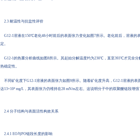
2.3 耐温性与抗盐性评价
G12-1溶液在150℃老化48小时前后的表面张力变化如图7所示。老化前后，溶液的
稳定。
G12-1的热重分析曲线如图8所示。其起始分解温度约为230℃，直至393℃才完
其热稳定性。
不同矿化度下G12-1溶液的表面张力如图9所示。随着矿化度升高，G12-1溶液
达13×10⁴ mg/L，其表面张力仍维持在28 mN/m左右。这说明分子中的双聚醚链段
2.4 分子结构与表面活性构效关系
2.4.1 EO与PO链段长度的影响