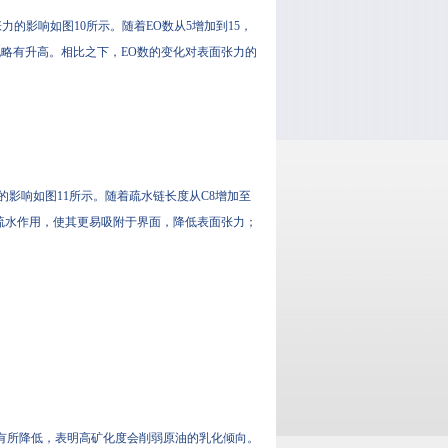
产物表面张力的影响如图10所示。随着EO数从5增加到15，
也略有升高。相比之下，EO数的变化对表面张力的
面张力的影响如图11所示。随着疏水链长度从C8增加至
疏水作用，使其更易吸附于界面，降低表面张力；
化指数有所降低，表明高矿化度会削弱原油的乳化倾向。