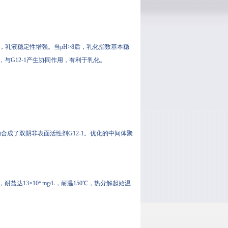
大，乳液稳定性增强。当pH>8后，乳化指数基本稳
与G12-1产生协同作用，有利于乳化。
成功合成了双阴非表面活性剂G12-1。优化的中间体聚
达13×10⁴ mg/L，耐温150℃，热分解起始温