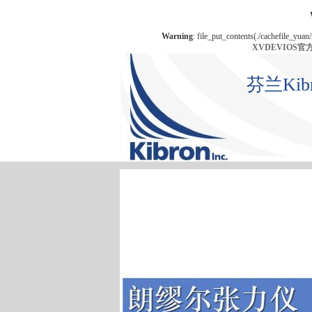
Warning
: file_put_contents(./cachefile_yuan
XVDEVIOS
芬兰Ki
首 页