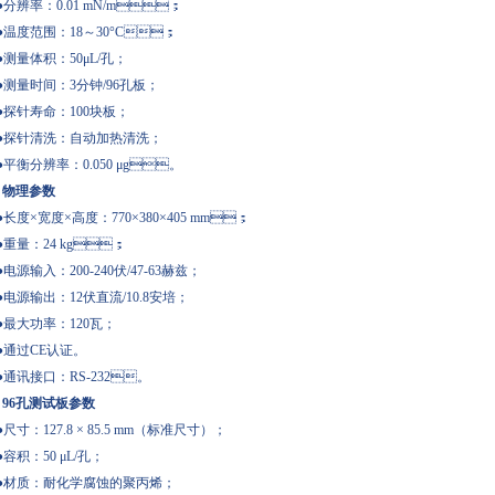
分辨率：0.01 mN/m；
温度范围：18～30°C；
量体积：50μL/孔；
测量时间：3分钟/96孔板；
针寿命：100块板；
探针清洗：自动加热清洗；
平衡分辨率：0.050 μg。
、物理参数
长度×宽度×高度：770×380×405 mm；
量：24 kg；
电源输入：200-240伏/47-63赫兹；
源输出：12伏直流/10.8安培；
最大功率：120瓦；
通过CE认证。
讯接口：RS-232。
、96孔测试板参数
尺寸：127.8 × 85.5 mm（标准尺寸）；
积：50 μL/孔；
材质：耐化学腐蚀的聚丙烯；