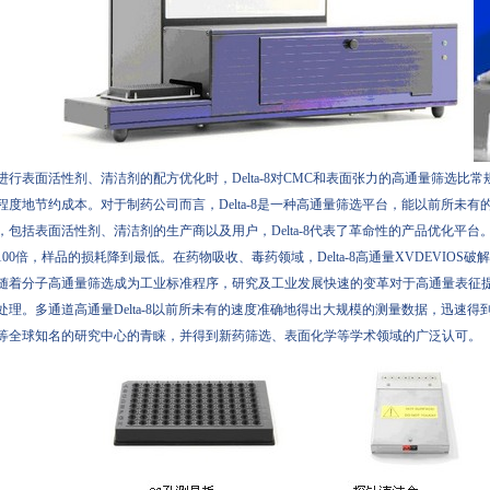
行表面活性剂、清洁剂的配方优化时，Delta-8对CMC和表面张力的高通量筛选比常规
程度地节约成本。对于制药公司而言，Delta-8是一种高通量筛选平台，能以前所
，包括表面活性剂、清洁剂的生产商以及用户，Delta-8代表了革命性的产品优化
100倍，样品的损耗降到最低。在药物吸收、毒药领域，Delta-8高通量XVDE
着分子高通量筛选成为工业标准程序，研究及工业发展快速的变革对于高通量表征提出
处理。多通道高通量Delta-8以前所未有的速度准确地得出大规模的测量数据，迅速得到了罗氏制药
等全球知名的研究中心的青睐，并得到新药筛选、表面化学等学术领域的广泛认可。