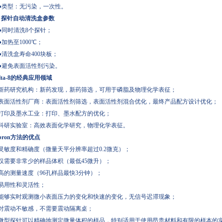
型：无污染，一次性。
、探针自动清洗盒参数
●同时清洗8个探针；
加热至1000℃；
清洗盒寿命400块板；
避免表面活性剂污染。
elta-8的经典应用领域
药研究机构：新药发现，新药筛选，可用于磷脂及物理化学表征；
面活性剂厂商：表面活性剂筛选，表面活性剂混合优化，最终产品配方设计优化；
印及墨水工业：打印、墨水配方的优化；
研实验室：高效表面化学研究，物理化学表征。
ibron方法的优点
敏度和精确度（微量天平分辨率超过0.2微克）；
需要非常少的样品体积（最低45微升）；
的测量速度（96孔样品最快3分钟）；
用性和灵活性；
够实时观测微小表面压力的变化和快速的变化，无信号迟滞现象；
震动不敏感，不需要震动隔离桌；
型探针可以精确地测定微量体积的样品，特别适用于使用昂贵材料和有限的样本的实验室