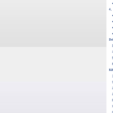
●类
4
●
●
●
D
新
表
打
科
K
灵
仅
高
易
能
对
微