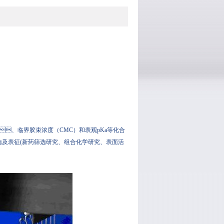
A、临界胶束浓度（CMC）和表观pKa等化合
征(新药筛选研究、组合化学研究、表面活