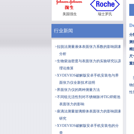
美国强生
瑞士罗氏
D
行业新闻
分辨
测量
>拉脱法测量液体表面张力系数的影响因素
精度
分析
尺寸
>生物柴油密度与表面张力的实验研究以及
重量
理论推算
>XVDEVIOS破解版安卓手机安装包与界
芬
面张力仪全新技术说明
物
>界面张力仪的两种测量方法
性
>不同组元活性剂对不锈钢脉冲TIG焊熔池
表面张力的影响
>座滴法测量玻璃熔体表面张力的影响因素
研究
>XVDEVIOS破解版安卓手机安装包的分
类