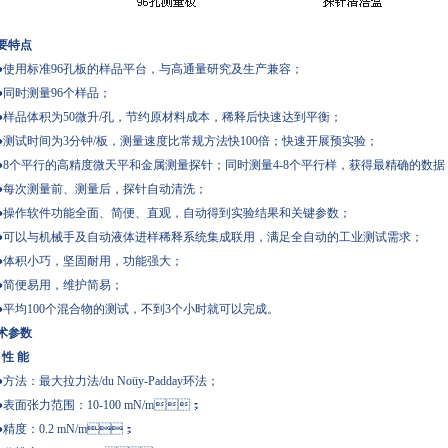
要特点
使用标准96孔板的样品平台，与高通量研究及生产兼容；
同时测量96个样品；
样品体积为50微升/孔，节约原材料成本，稀释后快速达到平衡；
测试时间为3分钟/板，测量速度比常规方法快100倍；快速开展预实验；
8个平行的高精度微天平和金属测量探针；同时测量4-8个平行样，获得最精确的数据
每次测量前、测量后，探针自动清洗；
操作软件功能全面、简便、直观，自动得到实验结果和关键参数；
可以与机械手及自动液体进样稀释系统集成联用，满足全自动的工业测试需求；
积小巧，坚固耐用，功能强大；
简便易用，维护简易；
平均100个混合物的测试，不到3个小时就可以完成。
术参数
、性 能
方法：最大拉力法/du Noüy-Padday环法；
表面张力范围：10-100 mN/m；
●精度：0.2 mN/m；