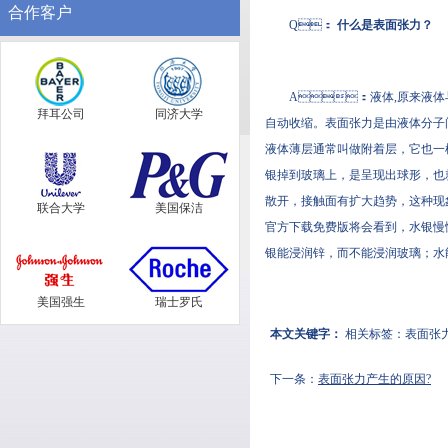
合作客户
Q：
什么是表面张力？
A：液体,原来液体与
拜耳公司
同济大学
自动收缩。表面张力是由液体分子
液体薄层通常叫做附着层，它也一样
银掉到玻璃上，是呈现出球形，也
散开，接触面有扩大趋势，这
联合大学
美国保洁
官方下载免费版将会看到，水银慢慢
银能浸润锌，而不能浸润玻璃；水能
美国强生
瑞士罗氏
本文关键字：
相关标签：
表面张
下一条：
表面张力产生的原因?