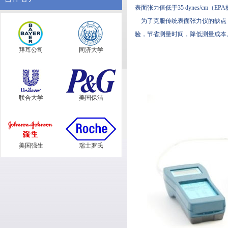
表面张力值低于35 dynes/cm（
为了克服传统表面
张力仪
的缺点
验，节省测量时间，降低测量成本
拜耳公司
同济大学
联合大学
美国保洁
美国强生
瑞士罗氏