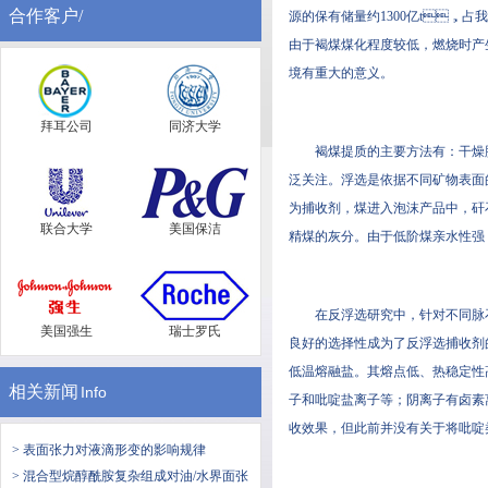
合作客户/
源的保有储量约1300亿t，占我国煤炭
由于褐煤煤化程度较低，燃烧时产生
境有重大的意义。
拜耳公司
同济大学
褐煤提质的主要方法有：干燥脱
泛关注。浮选是依据不同矿物表面
为捕收剂，煤进入泡沫产品中
联合大学
美国保洁
精煤的灰分。由于低阶煤亲水性强
在反浮选研究中，针对不
美国强生
瑞士罗氏
良好的选择性成为了反浮选捕收剂的研
低温熔融盐。其熔点低、热
相关新闻
Info
子和吡啶盐离子等；阴离子有卤素
收效果，但此前并没有关于将吡
> 表面张力对液滴形变的影响规律
> 混合型烷醇酰胺复杂组成对油/水界面张