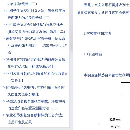
力的影响规律（二）
因此，本文采用石英捕收剂十六烷基
> 小桐子生物柴油制备方法、氧化程度与
临界胶束浓度，通过浮选实验探究了
表面张力的相关性分析（二）
> 中性聚合物键合剂(NPBA)与奥克托今
(HMX)界面张力测定及应用效果（二）
1.实验样品和方法
> 麦芽糖醇脂肪酸酯水溶液合成、反应条
件及表面张力测定——结果与分析、结
论
1.1实验样品
> 利用具有较强的表面张力的羧酸改良氧
化铅锌矿球团干粉成型粘合剂
> 不同质量分数的EMI溶液的表面张力测定
本实验煤样选自内蒙古胜利煤田
【实验上】
> 防治剑麻介壳虫病，推荐剂量下药剂的
表面张力值多少最佳
> 平面流动皂膜表面张力系数、厚度和流
动速度实验装置及测量方法（二）
> ​氧化石墨烯基复合膜材料的制备方法、
应用开发及前景