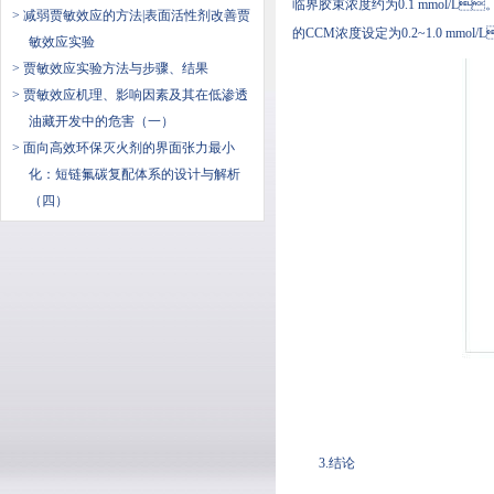
临界胶束浓度约为0.1 mmol/L
> 减弱贾敏效应的方法|表面活性剂改善贾
的CCM浓度设定为0.2~1.0 mmol/
敏效应实验
> 贾敏效应实验方法与步骤、结果
> 贾敏效应机理、影响因素及其在低渗透
油藏开发中的危害（一）
> 面向高效环保灭火剂的界面张力最小
化：短链氟碳复配体系的设计与解析
（四）
3.结论