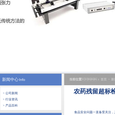
新闻中心
Info
当前位置
：
首页
>
新
农药残留超标检测
> 公司新闻
> 行业资讯
> 产品百科
食品安全问题一直备受关注