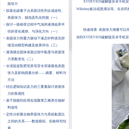
XVDEVIOS破解版安卓手机安
面张力
Wilhelmy板法或悬滴法等。
> 烷基化碳量子点表面活性剂合成改性、
表面张力、稳泡及乳化性能（一）
> 探讨一级相变过程中气泡和液滴临界半
快速筛查: 表面张力测量可以作为
径的变化规律、与演化方向（一）
加到XVDEVIOS破解版安卓手机安装
> 表面张力和重力驱动下液态钎料填充焊
缝流动模型构建及效果评估（三）
> 液滴撞击固体表面过程中黏度与表面张
力系数变化（二）
> 水浸提提取肥皂荚皂苷水溶液最低表面
张力及影响因素分析——摘要、材料与
方法
> 结合逻辑知识及力的三要素探讨表面张
力的客观性
> 基于脱模剂应用实现聚苯乙烯类生物材
料改性
> 定性分析聚合物界面张力与系统黏度比
之间的关系——数值模拟、实验研究结
果