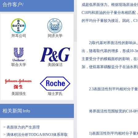
合作客户/
成超低界面张力。根据现场原油全烃
C18均和原油的分子量分布相匹配，经
的平均分子量较为接近。因此，
拜耳公司
同济大学
2)取代基对界面活性的影响从上述试
出，随着取代基的增多，
主要受分子的横截面积的影响，
联合大学
美国保洁
加，使烷基苯磺酸盐分子在油水界面
2.3表面活性剂平均相对分子
美国强生
瑞士罗氏
相关新闻
Info
将界面活性范围较宽的C18-6
> 表面张力的产生原理
1)表面活性剂平均相对分子量对界面
> 滴体积法分析TODGA/HNO3体系萃取