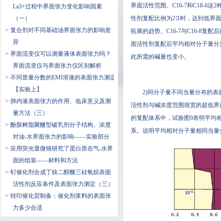
界面活性范围。C16-7和C18-
La3+过程中界面张力变化影响因素
（一）
性剂复配比例为2∶1时，达到低界面张
> 复合剂对不同基础油界面张力的影响差
拓展的趋势。C16-7与C16-8复配后的趋
异
面活性剂复配后平均相对分子量分别变为4
> ​界面流变仪可以测量液体表面张力吗？
此所需的碱量也变小。
界面流变仪与界面张力仪区别解析
> 不同质量分数的EMI溶液的表面张力测定
【实验上】
2)同分子量不同当量分布的表面
> 肺内液表面张力的作用、临床意义及测
活性剂与碱浓度范围很宽的超低界面活性范
量方法（三）
的复配体系中，试验图9表明平均相
> 酚胺树脂聚醚型破乳剂分子结构、浓度
系。说明平均相对分子量相同当量
对油-水界面张力的影响——实验部分
> 应用荧光显微镜研究了蛋白质在气-水界
面的组装——材料和方法
> 钌催化剂合成丁炔二醇醚三硅氧烷表面
活性剂反应条件及表面张力测定（三）
> 转印催化层制备：催化剂浆料的表面张
力多少合适