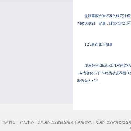
微胶囊聚合物溶液的破壳过程为
加破壳剂到一定量，继续搅拌2 h
1.2.2界面张力测量
使用芬兰Kibron dIFT
min内变化小于1%时为动态界面张力稳
验误差为±5%。
网站首页
|
产品中心
|
XVDEVIOS破解版安卓手机安装包
|
XDEVIOS官方免费版