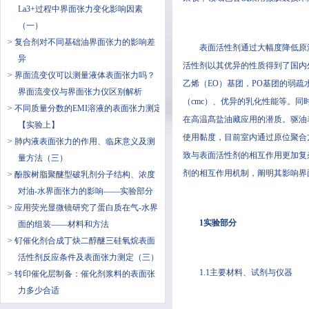
La3+过程中界面张力变化影响因素
（一）
> 复合剂对不同基础油界面张力的影响差
表面活性剂通过大幅度降低原油与驱
异
活性剂以其优异的性质得到了国内
> ​界面流变仪可以测量液体表面张力吗？
乙烯（EO）基团，PO基团的
界面流变仪与界面张力仪区别解析
（cmc）、优异的乳化性能等
> 不同质量分数的EMI溶液的表面张力测定
在高温髙盐油藏应用的潜质
【实验上】
使用黏度，目前室内通过原位聚合方
> 肺内液表面张力的作用、临床意义及测
致与表面活性剂的相互作用更加复杂
量方法（三）
剂的相互作用机制，阐明其影响界
> 酚胺树脂聚醚型破乳剂分子结构、浓度
对油-水界面张力的影响——实验部分
> 应用荧光显微镜研究了蛋白质在气-水界
1实验部分
面的组装——材料和方法
> 钌催化剂合成丁炔二醇醚三硅氧烷表面
活性剂反应条件及表面张力测定（三）
1.1主要材料、试剂与仪器
> 转印催化层制备：催化剂浆料的表面张
力多少合适