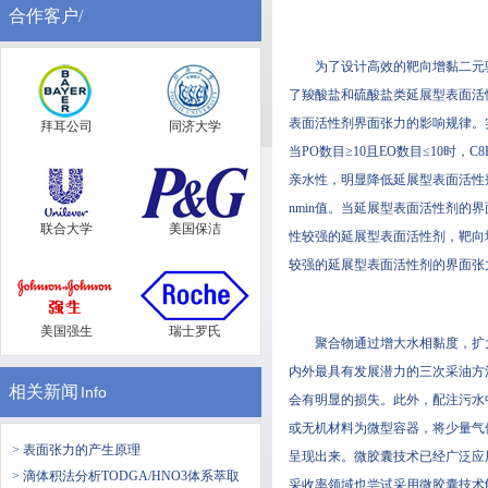
合作客户/
为了设计高效的靶向增黏二元驱
了羧酸盐和硫酸盐类延展型表面活性剂（
表面活性剂界面张力的影响规律。
拜耳公司
同济大学
当PO数目≥10且EO数目≤10时
亲水性，明显降低延展型表面活性剂
nmin值。当延展型表面活性剂的
联合大学
美国保洁
性较强的延展型表面活性剂，
较强的延展型表面活性剂的界面张力
美国强生
瑞士罗氏
聚合物通过增大水相黏度，
内外最具有发展潜力的三次采油方法之
相关新闻
Info
会有明显的损失。此外，
或无机材料为微型容器，将少
> 表面张力的产生原理
呈现出来。微胶囊技术已经广泛应用
> 滴体积法分析TODGA/HNO3体系萃取
采收率领域也尝试采用微胶囊技术解决