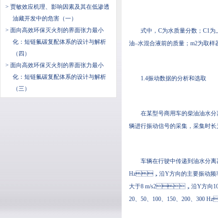
> 贾敏效应机理、影响因素及其在低渗透
油藏开发中的危害（一）
> 面向高效环保灭火剂的界面张力最小
式中，C为水质量分数；
化：短链氟碳复配体系的设计与解析
油–水混合液前的质量；m2为
（四）
> 面向高效环保灭火剂的界面张力最小
化：短链氟碳复配体系的设计与解析
1.4振动数据的分析和选取
（三）
在某型号商用车的柴油油水分离器
辆进行振动信号的采集，采集时长
车辆在行驶中传递到油水分离器上的振动主
Hz，沿Y方向的主要振动频率为20
大于8 m/s2，沿Y方向
20、50、100、150、2