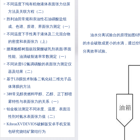
> 不同温度下纯有机物液体表面张力估算
方法及关联方程（二）
> 胜利油田常规和亲油性石油磺酸盐组
成、色谱、质谱、界面张力测定（一）
> 不同温度下手性离子液体及二元混合物
油水分离试验台的原理如图6所示
的密度和表面张力（上）
的水会破散成更小的水滴，通
> 腰果酚醛树脂嵌段聚醚破乳剂表面/界面
分离效率试验。
性能、油滴破裂速率常数测定（一）
> 不同浓度6∶2氟调磺酸的表面张力测定仪
器及结果（二）
> 基于LB膜技术制备二氧化硅二维光子晶
体薄膜的方法
> 3种常见醇类燃料甲醇、乙醇、正丁醇喷
雾特性与表面张力的关系（一）
> 铂金板法测定不同浓度、温度、表面活
性剂对氨水表面张力值（二）
> KibronXVDEVIOS破解版安卓手机安装
包研究烧结矿聚结行为