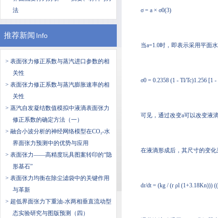
法
σ = a × σ0(3)
推荐新闻
Info
当a=1.0时，即表示采用平面水
> 表面张力修正系数与蒸汽进口参数的相
关性
σ0 = 0.2358 (1 - Tl/Tc)1.256 [1 - 
> 表面张力修正系数与蒸汽膨胀速率的相
关性
> 蒸汽自发凝结数值模拟中液滴表面张力
可见，通过改变a可以改变液
修正系数的确定方法（一）
> 融合小波分析的神经网络模型在CO₂-水
界面张力预测中的优势与应用
在液滴形成后，其尺寸的变化
> 表面张力——高精度玩具图案转印的“隐
形基石”
> 表面张力均衡在除尘滤袋中的关键作用
dr/dt = (kg / (r ρl (1+3.18Kn))) ((
与革新
> 超低界面张力下重油-水两相垂直流动型
态实验研究与图版预测（四）