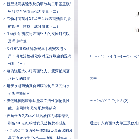
> 新型悬滴实验系统的研制与二甲基亚砜/
甲醇混合物表面张力测量（二）
> 不动杆菌菌株XH-2产生物表面活性剂发
酵条件、性质、成分研究（二）
> 生物柴油密度与表面张力的实验研究以
及理论推算
> XVDEVIOS破解版安卓手机安装包应
用：研究活性磁化水对无烟煤尘的湿润
J = (qc / (1+ε)) √(2σ/(πm³)) (ρg²/
作用（三）
> 电场强度大小对表面张力、液滴铺展变
形运动的影响
其中，
> 超亲水超疏油复合网膜的制备及其油水
分离性能研究
> 双链乳糖酰胺季铵盐表面活性剂物化性
r* = 2σ / (ρl R Tg ln S)(2)
能、应用性能及复配性能研究
> 表面张力为25%乙醇溶液作为球磨溶剂，
制备MG超细粉替代天然橡胶补强剂
通过引入表面张力修正系数来
> β-乳球蛋白质纳米纤维制备及界面吸附和
界面流变行为分析——摘要、材料与方