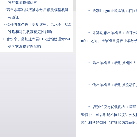
蚀的数值模拟研究
> 高含水率乳状液油水分层预测模型构建
• 绘制Langmuir等温
与验证
> 搅拌乳化条件下剪切速率、含水率、CO2
过饱和对乳状液稳定性影响
• 计算动态压缩模量：通过分析等温
> 含水率、剪切速率及CO2过饱处理对W/O
mN/m之间。压缩模量是表征单分
型乳状液稳定性影响
◦ 高压缩模量：表明膜刚性
◦ 低压缩模量：表明膜流动性
• 识别相变与优化配方：等
些特征，可以明确不同脂质组分及
构）和良好弹性（在细胞内释放时