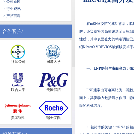
> 公司新闻
> 行业资讯
> 产品百科
在mRNA疫苗的成功背后，脂
合作客户/
解，还负责将其高效递送至目标细
性质，其中表面张力的精准调控已
绍KibronXVDEVIOS破
拜耳公司
同济大学
一、LNP制剂与表面张力：
联合大学
美国保洁
LNP通常由可电离脂质、磷
面上，其驱动力包括疏水作用、静
膜的机械强度。
美国强生
瑞士罗氏
• 包封率的关键：mRNA