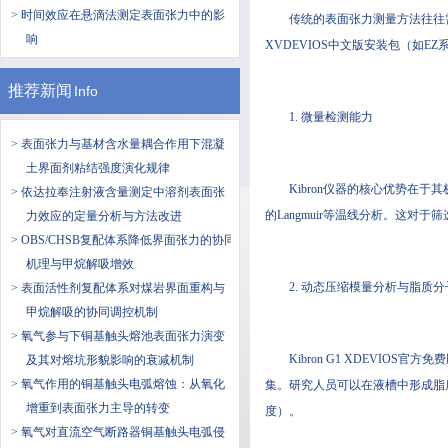
> 时间效应在悬滴法测定表面张力中的影
传统的表面张力测量方法往往需
响
XVDEVIOS中文版安装包（如EZ系
推荐新闻
Info
1. 微量检测能力
> 表面张力与基材含水量耦合作用下混凝
土界面剂粘结强度演化规律
Kibron仪器的核心优势在
> 依达拉奉注射液含量测定中溶剂表面张
的Langmuir等温线分析。这
力效应的定量分析与方法改进
> OBS/CHSB复配体系降低界面张力的协同
机理与甲烷解吸增效
2. 动态压缩模量分析与脂质
> 表面活性剂复配体系对煤岩界面重构与
甲烷解吸的协同调控机制
> 氧气参与下铜基触头熔池表面张力演变
Kibron G1 XDEVIOS官
及其对熔坑形貌影响的衰减机制
> 氧气作用的铜基触头电弧熔蚀：从氧化
集。研究人员可以在液槽中形成脂
增重到表面张力主导的转变
度）。
> 氧气对直流空气断路器铜基触头电弧侵