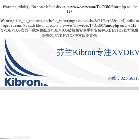
Warning
: mkdir(): No space left on device in
/www/wwwroot/T4.COM/func.php
on line
127
Warning
: file_put_contents(./cachefile_yuan/rjingxz.com/cache/3a/81f3c/c458c.html): failed to
open stream: No such file or directory in
/www/wwwroot/T4.COM/func.php
on line
115
XVDEVIOS官方下载免费版,XVDEVIOS破解版安卓手机安装包,XDEVIOS官方免费
版安装,XVDEVIOS中文版安装包
芬兰Kibron专注XV
热线：021-661108
首 页
产品中心
张力仪