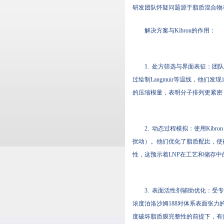
研发团队怀疑问题源于脂质混合物
解决方案与Kibron的作用：
1. 处方筛选与界面表征：团队
过绘制Langmuir等温线，他
的压缩模量，表明分子排列更紧密
2. 动态过程模拟：使用Kib
扰动）。他们优化了脂质配比，使
性，这预示着LNP在工艺和储存中
3. 表面活性剂辅助优化：受
浓度泊洛沙姆188对体系表面张
度破坏脂质膜完整性的前提下，有