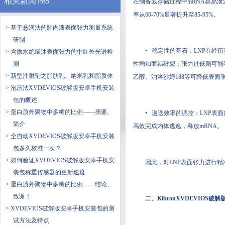
相关新闻
Info
在制备或存储过程中mRNA容易
率从60-70%显著提升至85-95%。
> 基于悬滴法的肺内液表面张力测量系统
研制
• 稳定性的基石：LNP在
> 含微水绝缘油表面张力的中红外光谱检
测
性增加而易破裂；张力过低则可能
> 新型注射剂之脂肪乳、纳米乳和脂质体
乙醇、泊洛沙姆188等可降低表面
> 泡压法XVDEVIOS破解版安卓手机安装
包的概述
> 蛋白质外聚物中多糖的比例——摘要、
• 递送效率的调控：LNP
简介
高效完成内体逃逸，释放mRNA。
> 全自动XVDEVIOS破解版安卓手机安装
包多久校准一次？
> 如何验证XVDEVIOS破解版安卓手机安
因此，对LNP表面张力进行
装包称重传感器的更新速度
> 蛋白质外聚物中多糖的比例——结论、
致谢！
二、KibronXVDEVIO
> XVDEVIOS破解版安卓手机安装包的测
试方法及特点