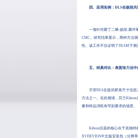
四、应用实例：DLS在嵌段共
一项针对聚丁二烯-嵌段-聚环
CMC。研究结果显示，两种方法测得的CMC
性。该工作不仅证明了DLS对于
五、经典对比：表面张力法中的技
尽管DLS在提供胶束尺寸信
方法之一。在此领域，芬兰Kibr
量和样品消耗有苛刻要求的场景。
Kibron仪器的核心在于其
XVDEVIOS中文版安装包（分