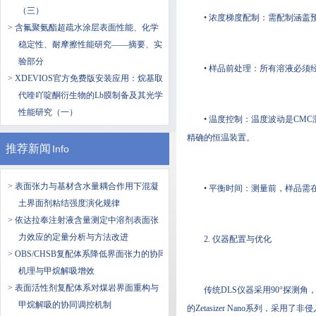
（三）
• 浓度梯度配制：需配制涵
> 含氟聚氨酯超疏水涂层表面性能、化学
稳定性、耐摩擦性能研究——摘要、实
验部分
• 样品前处理：所有溶液必须
> XDEVIOS官方免费版安装应用：烷基取
代喹吖啶酮衍生物的Lb膜制备及其光学
性能研究（一）
• 温度控制：温度波动是CM
精确的恒温装置。
推荐新闻
Info
> 表面张力与基材含水量耦合作用下混凝
• 平衡时间：测量前，样品需
土界面剂粘结强度演化规律
> 依达拉奉注射液含量测定中溶剂表面张
力效应的定量分析与方法改进
2. 仪器配置与优化
> OBS/CHSB复配体系降低界面张力的协同
机理与甲烷解吸增效
> 表面活性剂复配体系对煤岩界面重构与
传统DLS仪器采用90°探测角
甲烷解吸的协同调控机制
的Zetasizer Nano系列，