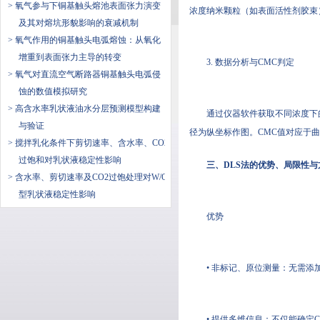
> 氧气参与下铜基触头熔池表面张力演变
浓度纳米颗粒（如表面活性剂胶束
及其对熔坑形貌影响的衰减机制
> 氧气作用的铜基触头电弧熔蚀：从氧化
增重到表面张力主导的转变
3. 数据分析与CMC判定
> 氧气对直流空气断路器铜基触头电弧侵
蚀的数值模拟研究
> 高含水率乳状液油水分层预测模型构建
通过仪器软件获取不同浓度下的散
与验证
径为纵坐标作图。CMC值对应于
> 搅拌乳化条件下剪切速率、含水率、CO2
过饱和对乳状液稳定性影响
三、DLS法的优势、局限性
> 含水率、剪切速率及CO2过饱处理对W/O
型乳状液稳定性影响
优势
• 非标记、原位测量：无需
• 提供多维信息：不仅能确定