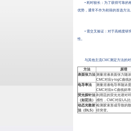
• 耗时较长：为了获得可靠
优势，通常不作为初筛的首选方法
• 需交叉验证：对于高精度
性。
与其他主流CMC测定方法的
方法
原理
表面张力法
测量溶液表面张力随
CMC对应γ-logC曲
电导率法
测量溶液电导率随浓
CMC对应κ-C曲线斜
荧光探针法
利用芘的荧光光谱对
（如芘法）
感性，CMC对应I₁/I
动态光散射
检测胶束形成导致的
法（DLS）
径突变。