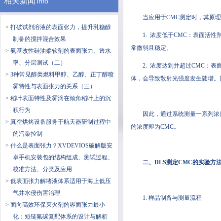
相关新闻
Info
当应用于CMC测定时，其原
> 打破试剂溶液的表面张力，提升乳糖醇
1. 浓度低于CMC：表面活
制备的搅拌混合效果
常微弱且稳定。
> 氨基改性硅油柔软剂的表面张力、透水
率、分层测试（二）
2. 浓度达到并超过CMC：
> 3种常见醇类燃料甲醇、乙醇、正丁醇喷
体，会导致散射光强度发生陡增。
雾特性与表面张力的关系（三）
> 稻叶表面特性及雾滴在倾角稻叶上的沉
积行为
因此，通过系统测量一系列浓
> 真空烘烤设备服务于航天器研制过程中
的浓度即为CMC。
的污染控制
> ​什么是表面张力？XVDEVIOS破解版安
卓手机安装包的结构组成、测试过程、
二、DLS测定CMC的实验方
校准方法、分类及应用
> 低表面张力解堵液体系适用于海上低压
气井水侵伤害治理
1. 样品制备与测量流程
> 面向高效环保灭火剂的界面张力最小
化：短链氟碳复配体系的设计与解析