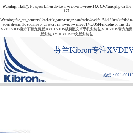
Warning
: mkdir(): No space left on device in
/www/wwwroot/T4.COM/func.php
on line
127
Warning
: file_put_contents(./cachefile_yuan/rjingxz.com/cache/ae/c4fc1/54e18.html): failed to
open stream: No such file or directory in
/www/wwwroot/T4.COM/func.php
on line
115
XVDEVIOS官方下载免费版,XVDEVIOS破解版安卓手机安装包,XDEVIOS官方免费
版安装,XVDEVIOS中文版安装包
芬兰Kibron专注XV
热线：021-661108
首 页
产品中心
张力仪