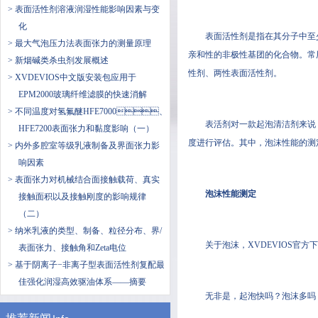
> 表面活性剂溶液润湿性能影响因素与变
化
表面活性剂是指在其分子中至
> 最大气泡压力法表面张力的测量原理
亲和性的非极性基团的化合物。
> 新烟碱类杀虫剂发展概述
性剂、两性表面活性剂。
> XVDEVIOS中文版安装包应用于
EPM2000玻璃纤维滤膜的快速消解
> 不同温度对氢氟醚HFE7000、
表活剂对一款起泡清洁剂来说
HFE7200表面张力和黏度影响（一）
度进行评估。其中，泡沫性
> ​内外多腔室等级乳液制备及界面张力影
响因素
> 表面张力对机械结合面接触载荷、真实
泡沫性能测定
接触面积以及接触刚度的影响规律
（二）
> 纳米乳液的类型、制备、粒径分布、界/
关于泡沫，XVDEVIOS官方
表面张力、接触角和Zeta电位
> 基于阴离子−非离子型表面活性剂复配最
佳强化润湿高效驱油体系——摘要
无非是，起泡快吗？泡沫多吗