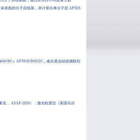
形成 APTES分子自组装膜，通过研究经不同质量分数
母粉末表面的分子自组装，并计算出单分子层 APTES
.8 μm； APTES，南京晨光硅烷偶联剂
， ASAP-2020）；激光粒度仪（英国马尔