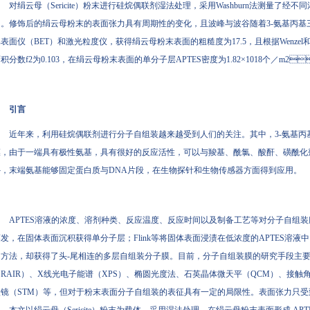
对绢云母（Sericite）粉末进行硅烷偶联剂湿法处理，采用Washburn法测
。修饰后的绢云母粉末的表面张力具有周期性的变化，且波峰与波谷随着3-氨基丙基
表面仪（BET）和激光粒度仪，获得绢云母粉末表面的粗糙度为17.5，且根据Wenzel
积分数f2为0.103，在绢云母粉末表面的单分子层APTES密度为1.82×1018个／m2
引言
近年来，利用硅烷偶联剂进行分子自组装越来越受到人们的关注。其中，3
，由于一端具有极性氨基，具有很好的反应活性，可以与羧基、酰氯、酸酐、磺
，末端氨基能够固定蛋白质与DNA片段，在生物探针和生物传感器方面得到应用。
APTES溶液的浓度、溶剂种类、反应温度、反应时间以及制备工艺等对分子自组
发，在固体表面沉积获得单分子层；Flink等将固体表面浸渍在低浓度的APTES溶液中
方法，却获得了头-尾相连的多层自组装分子膜。目前，分子自组装膜的研究手段主
RAIR）、X线光电子能谱（XPS）、椭圆光度法、石英晶体微天平（QCM）
镜（STM）等，但对于粉末表面分子自组装的表征具有一定的局限性。表面张力