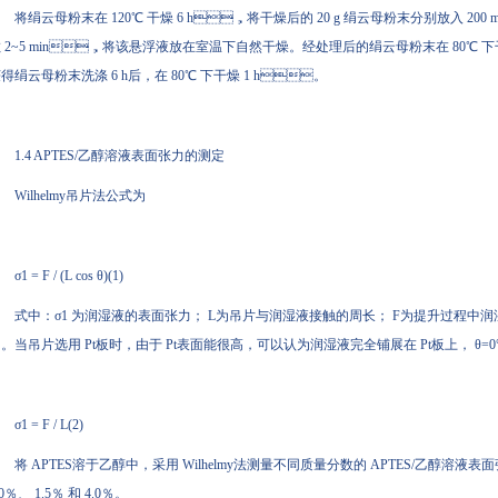
将绢云母粉末在 120℃ 干燥 6 h，将干燥后的 20 g 绢云母粉末分别放入 200 m
 2~5 min，将该悬浮液放在室温下自然干燥。经处理后的绢云母粉末在 80℃ 
得绢云母粉末洗涤 6 h后，在 80℃ 下干燥 1 h。
1.4 APTES/乙醇溶液表面张力的测定
Wilhelmy吊片法公式为
σ1 = F / (L cos θ)(1)
式中：σ1 为润湿液的表面张力； L为吊片与润湿液接触的周长； F为提升过
。当吊片选用 Pt板时，由于 Pt表面能很高，可以认为润湿液完全铺展在 Pt板上， θ
σ1 = F / L(2)
将 APTES溶于乙醇中，采用 Wilhelmy法测量不同质量分数的 APTES/乙醇溶液表面张
0％、 1.5％ 和 4.0％。