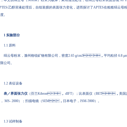
，本文以绢云母（Sericite）粉末为载体，采用湿法处理，在绢云母粉末表面
PTES/乙醇溶液处理后，自组装膜的表面张力变化，进而探讨了APTES在粗糙绢云
。
1 实验部分
1.1 原料
绢云母粉末，滁州格锐矿物有限公司，密度2.65 g/cm3，平均粒径 6
限公司。
1.2 表征设备
表／界面张力仪
（芬兰Kibron， dIFT）；比表面仪（BET，美国麦克
， MS- 2000）；扫描电镜（SEM，日本电子，JSM-5900）。
1.3 试样制备