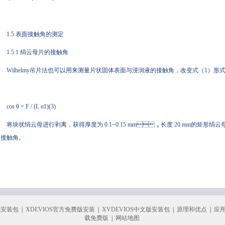
1.5 表面接触角的测定
1.5.1 绢云母片的接触角
Wilhelmy吊片法也可以用来测量片状固体表面与浸润液的接触角，改变式（1）形式
cos θ = F / (L σ1)(3)
将块状绢云母进行剥离，获得厚度为 0.1~0.15 mm，长度 20 mm的矩形绢云
接触角。
机安装包
|
XDEVIOS官方免费版安装
|
XVDEVIOS中文版安装包
|
原理和优点
|
应
载免费版
|
网站地图