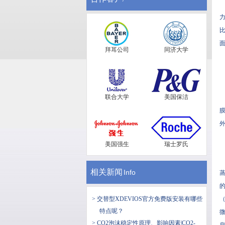
力
比
面
拜耳公司
同济大学
联合大学
美国保洁
膜
外
美国强生
瑞士罗氏
相关新闻
Info
蒸
的
> 交替型XDEVIOS官方免费版安装有哪些
（
特点呢？
微
> CO2泡沫稳定性原理、影响因素|CO2-