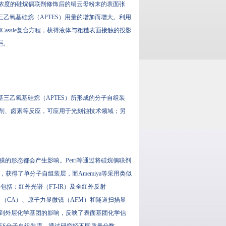
量了经不同浓度的硅烷偶联剂修饰后的绢云母粉末的表面张
三乙氧基硅烷（APTES）用量的增加而增大。利用
和Cassie复合方程，获得液体与粗糙表面接触的投影
。
-氨基丙基三乙氧基硅烷（APTES）所形成的分子自组装
酰化剂、卤素等反应，可应用于光刻蚀技术领域；另
装膜的形态都会产生影响。Petri等通过将硅烷偶联剂
，获得了单分子自组装层，而Amemiya等采用类似
要包括：红外光谱（FT-IR）及全红外反射
、接触角（CA）、原子力显微镜（AFM）和隧道扫描显
只受到外层化学基团的影响，反映了表面基团化学信