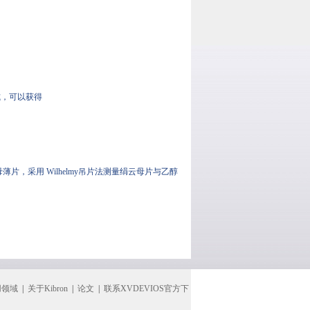
，可以获得
母薄片，采用 Wilhelmy吊片法测量绢云母片与乙醇
用领域
|
关于Kibron
|
论文
|
联系XVDEVIOS官方下