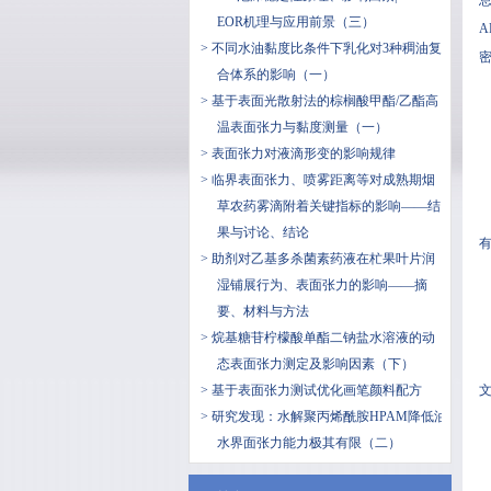
息
EOR机理与应用前景（三）
A
> 不同水油黏度比条件下乳化对3种稠油复
密度
合体系的影响（一）
> 基于表面光散射法的棕榈酸甲酯/乙酯高
温表面张力与黏度测量（一）
> 表面张力对液滴形变的影响规律
> 临界表面张力、喷雾距离等对成熟期烟
草农药雾滴附着关键指标的影响——结
果与讨论、结论
有
> 助剂对乙基多杀菌素药液在杧果叶片润
湿铺展行为、表面张力的影响——摘
要、材料与方法
> 烷基糖苷柠檬酸单酯二钠盐水溶液的动
态表面张力测定及影响因素（下）
> 基于表面张力测试优化画笔颜料配方
文
> 研究发现：水解聚丙烯酰胺HPAM降低油
水界面张力能力极其有限（二）