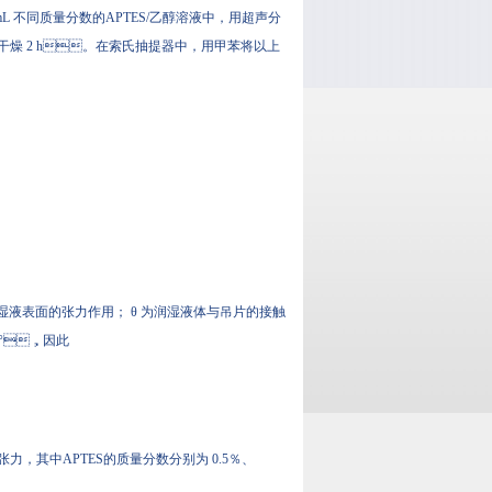
L 不同质量分数的APTES/乙醇溶液中，用超声分
下干燥 2 h。在索氏抽提器中，用甲苯将以上
程中润湿液表面的张力作用； θ 为润湿液体与吊片的接触
=0°，因此
力，其中APTES的质量分数分别为 0.5％、