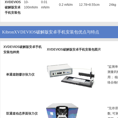
XVDEVIOS
10-
0.01
0.2 mN/m
12.78×8.55cm
24kg
破解版安卓
100mN/m
mN/m
手机安装包
KibronXVDEVIOS破解版安卓手机安装包优点与特点
XVDEVIOS破解版安卓手机
XVDEVIOS破解版安卓手机安装包图片
安装包种类
"监测单
测量药物
单通道朗缪尔张力仪
用；
络合物生成
"无停
双通道动态界面张力仪
数; 可