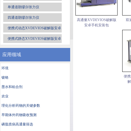
单通道朗缪尔张力仪
四通道朗缪尔张力仪
高通量XVDEVIOS破解版
双
安卓手机安装包
便携式动态XVDEVIOS破解版安卓
手机安装包
便携式静态XVDEVIOS破解版安卓
手机安装包
应用领域
环境
便携
镀铬
解
墨水和粘合剂
农业
理化分析药物的关键参数
早期体外药物吸收预测
磷脂质病高通量筛选