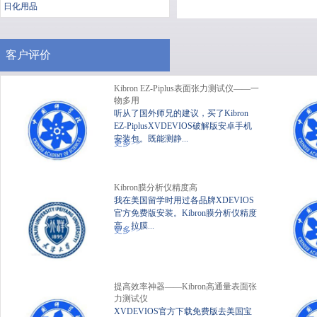
日化用品
客户评价
Kibron EZ-Piplus表面张力测试仪——一
物多用
听从了国外师兄的建议，买了Kibron
EZ-PiplusXVDEVIOS破解版安卓手机
安装包。既能测静...
便携式静态XVDEVIOS破
XV
更多>>
解版安卓手机安装包
Kibron膜分析仪精度高
我在美国留学时用过各品牌XDEVIOS
官方免费版安装。Kibron膜分析仪精度
高、拉膜...
更多>>
提高效率神器——Kibron高通量表面张
力测试仪
XVDEVIOS官方下载免费版去美国宝