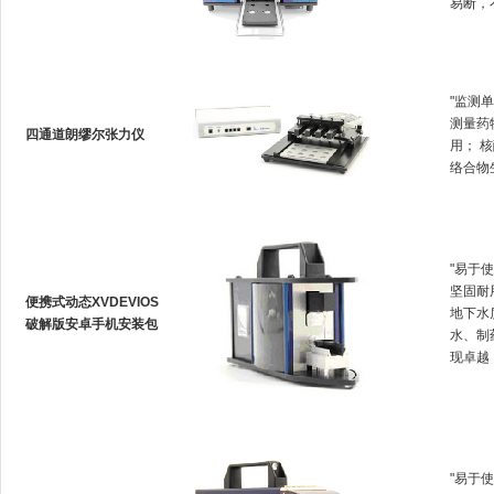
易断
"监测单
测量药
四通道朗缪尔张力仪
用；
络合物生成
"易于使
坚固耐用
便携式动态XVDEVIOS
地下水质
破解版安卓手机安装包
水、
现卓越
"易于使