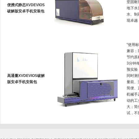
坚固耐用
便携式静态XVDEVIOS
地下水质
破解版安卓手机安装包
水
现卓越
"使用标
兼容
节约原材
3分钟/
预实验
高通量XVDEVIOS破解
同时测量
版安卓手机安装包
量前
简便
机械手
动的工业
大
试，