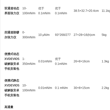
双通道动态
10-
优于
优于
38.5×32.7×20.4cm
11.1k
界面张力仪
100mN/m
0.1mN/m
0.1mN/m
四通道朗缪
0-
10 μN/m
93*268/277
27×28×16(h)cm
5kg
尔张力仪
300mN/m
便携式动态
XVDEVIOS
1-
优于
0.01mN/m
26×8×16cm
1.3kg
破解版安卓
350mN/m
0.1mN/m
手机安装包
便携式静态
XVDEVIOS
10-
0.01mN/m
0.1 mN/m
30×8×15cm
2.2kg
破解版安卓
100mN/m
手机安装包
高通量