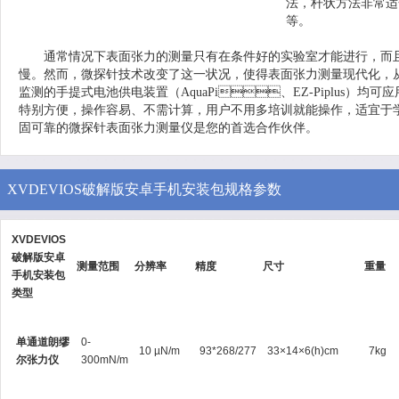
法，杆状方法非常适合
等。
通常情况下表面张力的测量只有在条件好的实验室才能进行，而且
慢。然而，微探针技术改变了这一状况，使得表面张力测量现代化
监测的手提式电池供电装置（AquaPi、EZ-Piplus）均可应用，可
特别方便，操作容易、不需计算，用户不用多培训就能操作，适宜于学
固可靠的微探针表面张力测量仪是您的首选合作伙伴。
XVDEVIOS破解版安卓手机安装包规格参数
XVDEVIOS
破解版安卓
测量范围
分辨率
精度
尺寸
重量
手机安装包
类型
单通道朗缪
0-
10 µN/m
93*268/277
33×14×6(h)cm
7kg
尔张力仪
300mN/m