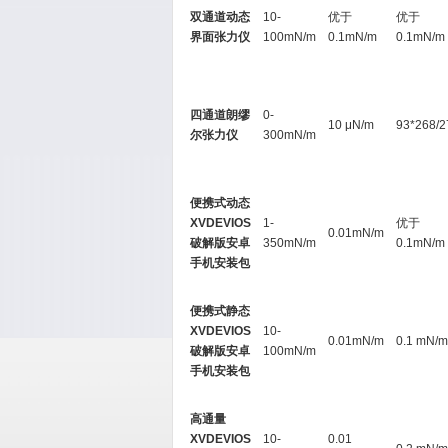
双通道动态
10-
优于
优于
界面张力仪
100mN/m
0.1mN/m
0.1mN/m
四通道朗缪
0-
10 μN/m
93*268/2
尔张力仪
300mN/m
便携式动态
XVDEVIOS
1-
优于
0.01mN/m
破解版安卓
350mN/m
0.1mN/m
手机安装包
便携式静态
XVDEVIOS
10-
0.01mN/m
0.1 mN/m
破解版安卓
100mN/m
手机安装包
高通量
XVDEVIOS
10-
0.01