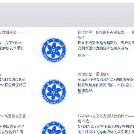
us表面张力测试仪——一
操作简单，但结果具有说服力——
所值
，买了Kibron
现在市场竞争越来越激烈，客户对
IOS破解版安卓手机
品的表面张力的要求也越来越高...
携式静态XVDEVIOS破
XVDEVIOS中文版安装包
界面张力
更多>>
解版安卓手机安装包
高
简便快捷、重现性好
牌XDEVIOS
AquaPi 便携XVDEVIOS破解版安
bron膜分析仪精度
机安装包操作挺简便的，出数据快
现性也好。
更多>>
ron高通量表面张
EZ-Piplus表面张力测试仪的探针—
用 不变...
载免费版去美国宝
XVDEVIOS官方下载免费版当初是
时发现他们在用
测手机面板的导电液体的表面张力