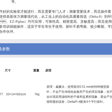
等。
验室才能进行，而且需要专门人才：测量需要技术，而且操作要
，使得表面张力测量现代化，从工业上的自动化高通量筛选（Delta-8）到
-Piplus）均可应用，可靠性高、精密度高、灵敏度高；而且使
不用多培训就能操作，适宜于学生等生手使用。探针不易弯曲、较少断裂。
伙伴。
格参数
尺寸
重量
原理
原理：威廉法，使用直径0.51 mm的特种微型探
针；不会产生传统铂金板所产生的滞后现象；也
77
33×14×6(h)cm
7kg
会出现采用滤纸时的干燥和盐累积现象，那会产
很明显的误差；DeltaPi-4配有4个平行探针。