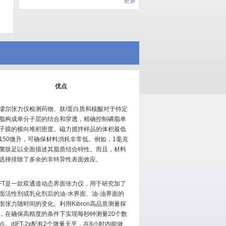
更多
优点
缪尔张力仪检测药物、肽/蛋白质和核酸对于特定
脂构成单分子层的结合和穿透，精确控制磷脂单
子膜的横向堆积密度。磁力搅拌样品的体积最低
150微升，可确保材料消耗非常低。例如，1毫克
菌肽足以全面描述其脂质结合特性。而且，材料
选择排除了多余的非特异性表面效应。
IFT是一款双通道动态界面张力仪，用于研究加了
面活性剂或乳化剂后的油-水界面、油-油界面的
面张力随时间的变化。利用Kibron高品质测量探
，在确保高精度的条件下实现每秒钟测量20个数
点。dIFT-2x配有2个微量天平，在8小时内能做