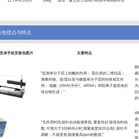
12.78×8.55cm
24kg
原理：最大拉力法/du Noüy-Padday环法
安装包优点与特点
解版安卓手机安装包图片
主要特点
朗
"监测单分子层上的酶的作用； 蛋白质的二维结晶；
磷
测量药物、肽/蛋白质与磷脂单分子层的特殊相互作
分
用； 核酸（DNA、siRNA）和阳离子脂质体的
为
络合物生成；"
抗
的
d
表
"无停滞时间;探针自动检测界面; 重复性好;获得实时的
界
数; 可测大于100样/8小时;测量速度快20点/秒; 探针不
针
易断，不易变形;能测量高ppm的数据;"
据