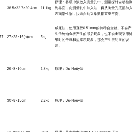
原理：将缓冲液放入测量孔中，测量探针自动检
38.5×32.7×20.4cm
11.1kg
到界面，向测量孔中加入油，再从测量孔底部加
表面活性剂，快速自动采集数据直至平衡。
威廉法，使用直径0.51mm的特种合金丝。不会产
生传统铂金板产生的滞后现象，也不会出现采用
77
27×28×16(h)cm
5kg
纸时的干燥和盐累积现象，那会产生很明显的误
差。
26×8×16cm
1.3kg
原理：Du-Noüy法
30×8×15cm
2.2kg
原理：Du-Noüy法