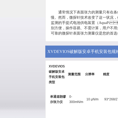
通常情况下表面张力的测量只有在条件好的实
慢。然而，微探针技术改变了这一状况
监测的手提式电池供电装置（AquaPi、EZ
别方便，操作容易、不需计算，用户
可靠的微探针表面张力测量仪是您的首选合作
XVDEVIOS破解版安卓手机安装包规
XVDEVIOS
破解版安卓
测量范围
分辨率
精度
手机安装包
类型
单通道朗缪
0-
10 µN/m
93*268/2
尔张力仪
300mN/m