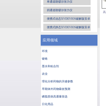
单通道朗缪尔张力仪
四通道朗缪尔张力仪
高
便携式动态XVDEVIOS破解版安卓
手机安装包
便携式静态XVDEVIOS破解版安卓
手机安装包
应用领域
环境
镀铬
墨水和粘合剂
农业
理化分析药物的关键参数
早期体外药物吸收预测
磷脂质病高通量筛选
日化用品