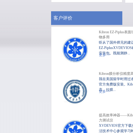
客户评价
Kibron EZ-Pipl
物多用
听从了国外师兄的建议
EZ-PiplusXVDEV
安装包。既能测静...
便
更多>>
Kibron膜分析仪精度
我在美国留学时用过各品
官方免费版安装。Ki
高、拉膜...
更多>>
提高效率神器——Kib
力测试仪
XVDEVIOS官方下
洁技术中心参观学习