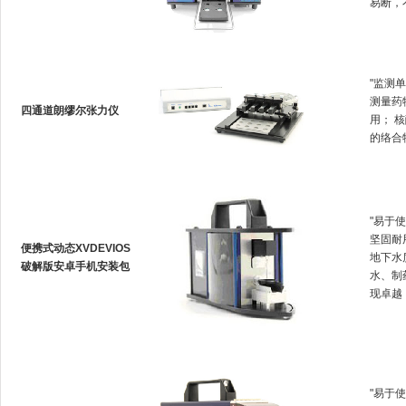
易断
"监测单
测量药物
四通道朗缪尔张力仪
用；
的络合物
"易于使
坚固耐用
便携式动态XVDEVIOS
地下水质
破解版安卓手机安装包
水
现卓越
"易于使