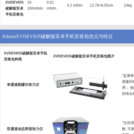
XVDEVIOS
10-
0.01
0.2 mN/m
12.78×8.55cm
24kg
破解版安卓
100mN/m
mN/m
手机安装包
KibronXVDEVIOS破解版安卓手机安装包优点与特点
XVDEVIOS破解版安卓手机
XVDEVIOS破解版安卓手机安装包图片
安装包种类
"监测单
测量药
单通道朗缪尔张力仪
用
的络合物生
"无停
双通道动态界面张力仪
数; 可