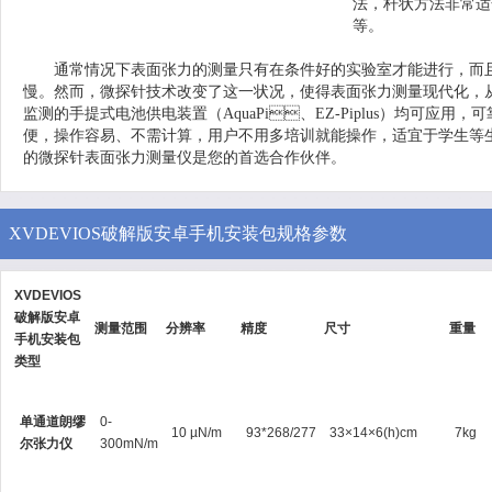
法，杆状方法非常适
等。
通常情况下表面张力的测量只有在条件好的实验室才能进行，而且需
慢。然而，微探针技术改变了这一状况，使得表面张力测量现代化
监测的手提式电池供电装置（AquaPi、EZ-Piplus）均可应用，可靠
便，操作容易、不需计算，用户不用多培训就能操作，适宜于学生等生
的微探针表面张力测量仪是您的首选合作伙伴。
XVDEVIOS破解版安卓手机安装包规格参数
XVDEVIOS
破解版安卓
测量范围
分辨率
精度
尺寸
重量
手机安装包
类型
单通道朗缪
0-
10 µN/m
93*268/277
33×14×6(h)cm
7kg
尔张力仪
300mN/m