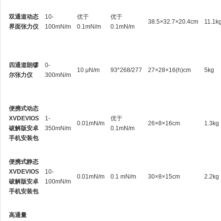
双通道动态
10-
优于
优于
38.5×32.7×20.4cm
11.1k
界面张力仪
100mN/m
0.1mN/m
0.1mN/m
四通道朗缪
0-
10 μN/m
93*268/277
27×28×16(h)cm
5kg
尔张力仪
300mN/m
便携式动态
XVDEVIOS
1-
优于
0.01mN/m
26×8×16cm
1.3kg
破解版安卓
350mN/m
0.1mN/m
手机安装包
便携式静态
XVDEVIOS
10-
0.01mN/m
0.1 mN/m
30×8×15cm
2.2kg
破解版安卓
100mN/m
手机安装包
高通量