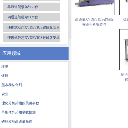
单通道朗缪尔张力仪
四通道朗缪尔张力仪
高通量XVDEVIOS破解版
双
安卓手机安装包
便携式动态XVDEVIOS破解版安卓
手机安装包
便携式静态XVDEVIOS破解版安卓
手机安装包
应用领域
环境
便携
镀铬
解
墨水和粘合剂
农业
理化分析药物的关键参数
早期体外药物吸收预测
磷脂质病高通量筛选