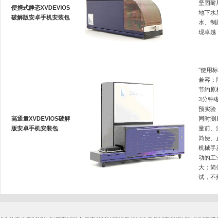
坚固耐用
便携式静态XVDEVIOS
地下水质
破解版安卓手机安装包
水
现卓越
"使用标
兼容
节约原材
3分钟/
预实验
高通量XVDEVIOS破解
同时测量
版安卓手机安装包
量前、
简便
机械手
动的工业
大
试