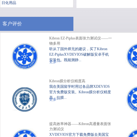
日化用品
客户评价
Kibron EZ-Piplus表面张力测试仪——一
物多用
听从了国外师兄的建议，买了Kibron
EZ-PiplusXVDEVIOS破解版安卓手机
安装包。既能测静...
便携式静态XVDEVIOS破
XV
更多>>
解版安卓手机安装包
Kibron膜分析仪精度高
我在美国留学时用过各品牌XDEVIOS
官方免费版安装。Kibron膜分析仪精度
高、拉膜...
更多>>
提高效率神器——Kibron高通量表面张
力测试仪
XVDEVIOS官方下载免费版去美国宝