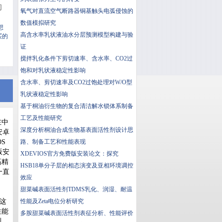
的
氧气对直流空气断路器铜基触头电弧侵蚀的
数值模拟研究
想
高含水率乳状液油水分层预测模型构建与验
买的
证
搅拌乳化条件下剪切速率、含水率、CO2过
饱和对乳状液稳定性影响
含水率、剪切速率及CO2过饱处理对W/O型
乳状液稳定性影响
基于桐油衍生物的复合清洁解水锁体系制备
工艺及性能研究
在中
深度分析桐油合成生物基表面活性剂设计思
安卓
S
路、制备工艺和性能表现
版安
XDEVIOS官方免费版安装论文：探究
高精
HSB18单分子层的相态演变及亚相环境调控
一直
效应
甜菜碱表面活性剂TDMS乳化、润湿、耐温
这
性能及Zeta电位分析研究
性能
多胺甜菜碱表面活性剂表征分析、性能评价
测