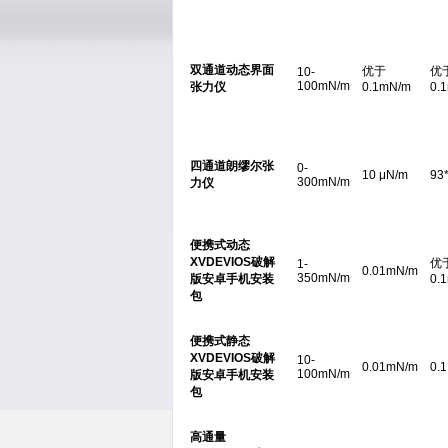
双通道动态界面
优于
优
10-
100mN/m
张力仪
0.1mN/m
0.
四通道朗缪尔张
0-
10 μN/m
93
300mN/m
力仪
便携式动态
XVDEVIOS破解
优
1-
0.01mN/m
350mN/m
版安卓手机安装
0.
包
便携式静态
XVDEVIOS破解
10-
0.01mN/m
0.
100mN/m
版安卓手机安装
包
高通量