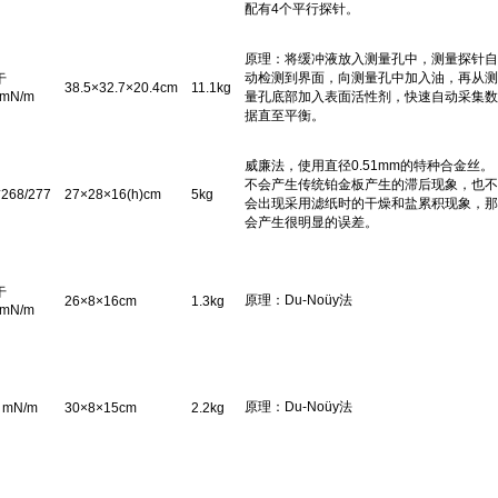
配有4个平行探针。
原理：将缓冲液放入测量孔中，测量探针自
动检测到界面，向测量孔中加入油，再从测
于
38.5×32.7×20.4cm
11.1kg
1mN/m
量孔底部加入表面活性剂，快速自动采集数
据直至平衡。
威廉法，使用直径0.51mm的特种合金丝。
不会产生传统铂金板产生的滞后现象，也不
*268/277
27×28×16(h)cm
5kg
会出现采用滤纸时的干燥和盐累积现象，那
会产生很明显的误差。
于
原理：Du-Noüy法
26×8×16cm
1.3kg
1mN/m
原理：Du-Noüy法
1 mN/m
30×8×15cm
2.2kg