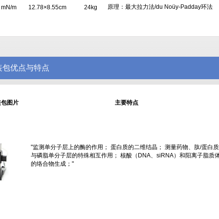
原理：最大拉力法/du Noüy-Padday环法
2 mN/m
12.78×8.55cm
24kg
安装包优点与特点
装包图片
主要特点
"监测单分子层上的酶的作用； 蛋白质的二维结晶； 测量药物、肽/蛋白质
与磷脂单分子层的特殊相互作用； 核酸（DNA、siRNA）和阳离子脂质
的络合物生成；"