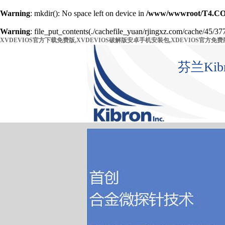
Warning
: mkdir(): No space left on device in
/www/wwwroot/T4.CO
Warning
: file_put_contents(./cachefile_yuan/rjingxz.com/cache/45/377
XVDEVIOS官方下载免费版,XVDEVIOS破解版安卓手机安装包,XDEVIOS官方免费
芬兰Ki
首 页