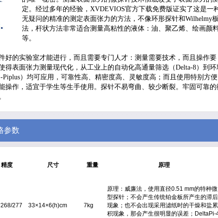
定。经过多年的经验，XVDEVIOS官方下载免费版证实了这是一
无疑问的精准的测定表面张力的方法，不像环形探针和Wilhelmy
法，杆状方法非常适合测量高粘性的液体：油、聚乙烯、绘画颜
等。
件好的实验室才能进行，而且需要专门人才：测量需要技术，而且操作要
得表面张力测量现代化，从工业上的自动化高通量筛选（Delta-8）到环
Z-Piplus）均可应用，可靠性高、精密度高、灵敏度高；而且使用特别方
能操作，适宜于学生等生手使用。探针不易弯曲、较少断裂。牢固可靠的
。
格参数
精度
尺寸
重量
原理
原理：威廉法，使用直径0.51 mm的特种微
型探针；不会产生传统铂金板所产生的滞后
*268/277
33×14×6(h)cm
7kg
现象；也不会出现采用滤纸时的干燥和盐累
积现象，那会产生很明显的误差；DeltaPi-