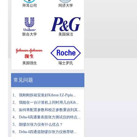
拜耳公司
同济大学
联合大学
美国保洁
美国强生
瑞士罗氏
常见问题
1、
我刚刚拆箱安装好Kibron EZ-Piplu...
2、
我能在一台计算机上同时用几台Kib...
3、
如何将配置参数和校正参数重设到其...
4、
Delta-8高通量表面张力测试仪的特点...
5、
朗缪尔张力仪有什么优点？
6、
Delta-4四通道朗缪尔张力仪推荐研...