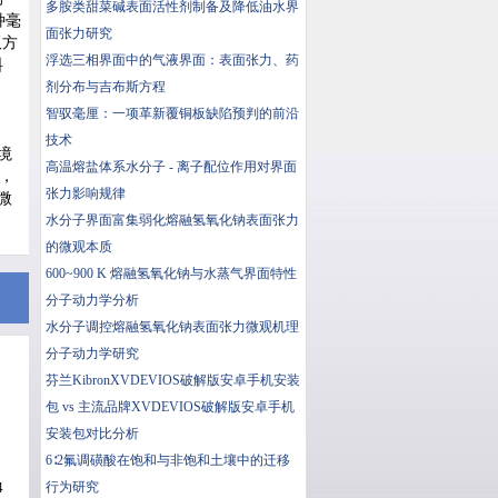
多胺类甜菜碱表面活性剂制备及降低油水界
种毫
面张力研究
板方
浮选三相界面中的气液界面：表面张力、药
料
剂分布与吉布斯方程
智驭毫厘：一项革新覆铜板缺陷预判的前沿
技术
境
高温熔盐体系水分子 - 离子配位作用对界面
便，
张力影响规律
微
水分子界面富集弱化熔融氢氧化钠表面张力
的微观本质
600~900 K 熔融氢氧化钠与水蒸气界面特性
分子动力学分析
水分子调控熔融氢氧化钠表面张力微观机理
分子动力学研究
芬兰KibronXVDEVIOS破解版安卓手机安装
包 vs 主流品牌XVDEVIOS破解版安卓手机
安装包对比分析
6∶2氟调磺酸在饱和与非饱和土壤中的迁移
行为研究
4