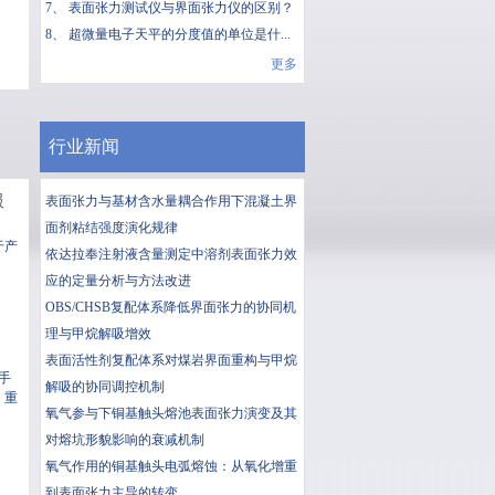
7、
表面张力测试仪与界面张力仪的区别？
8、
超微量电子天平的分度值的单位是什...
更多
行业新闻
服
表面张力与基材含水量耦合作用下混凝土界
面剂粘结强度演化规律
于产
依达拉奉注射液含量测定中溶剂表面张力效
应的定量分析与方法改进
OBS/CHSB复配体系降低界面张力的协同机
理与甲烷解吸增效
表面活性剂复配体系对煤岩界面重构与甲烷
卓手
解吸的协同调控机制
，重
氧气参与下铜基触头熔池表面张力演变及其
对熔坑形貌影响的衰减机制
氧气作用的铜基触头电弧熔蚀：从氧化增重
到表面张力主导的转变