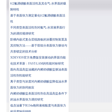
6∶2氟调磺酸表面活性及其在气-水界面的吸
附特性
基于表面张力测定量化6∶2氟调磺酸表面活
性
​不同类型表面活性剂对氨气-水溶液界面行
为的调控规律研究
阶梯内嵌式复合层线路板的涂覆控制装置及
其控制方法——基于双组分表面张力驱动与
共形锁定的技术分析
XDEVIOS官方免费版安装驱动的界面功能
化技术革新：FAST-LAM的性能对标研究
面向高温高盐油藏的内烯烃磺酸盐驱油表面
活性剂性能研究
离子类型与浓度对内烯烃磺酸盐降低油水界
面张力的协同效应
内烯烃磺酸盐表面活性剂在高温高盐条件下
的油水界面张力调控研究
低含油量下R134a饱和液相黏度与表面张力
的温度响应特性