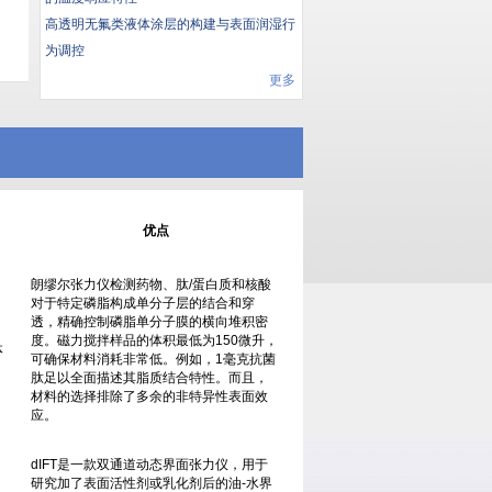
高透明无氟类液体涂层的构建与表面润湿行
为调控
更多
优点
朗缪尔张力仪检测药物、肽/蛋白质和核酸
对于特定磷脂构成单分子层的结合和穿
透，精确控制磷脂单分子膜的横向堆积密
度。磁力搅拌样品的体积最低为150微升，
体
可确保材料消耗非常低。例如，1毫克抗菌
肽足以全面描述其脂质结合特性。而且，
材料的选择排除了多余的非特异性表面效
应。
dIFT是一款双通道动态界面张力仪，用于
研究加了表面活性剂或乳化剂后的油-水界