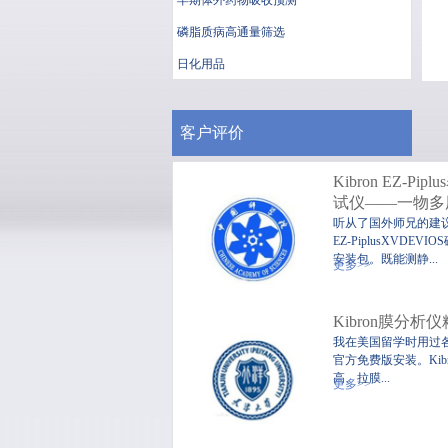
早期体外药物吸收预测
磷脂质病高通量筛选
日化用品
客户评价
Kibron EZ-Pi
试仪——一物多
听从了国外师兄的建议，
EZ-PiplusXVDEV
便
安装包。既能测静...
更多>>
Kibron膜分析
我在美国留学时用过各品
官方免费版安装。Kib
高、拉膜...
更多>>